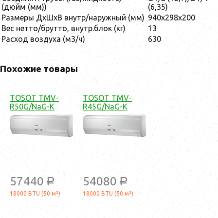
(дюйм (мм))
(6,35)
Размеры ДхШхВ внутр/наружный (мм)
940х298х200
Вес нетто/брутто, внутр.блок (кг)
13
Расход воздуха (м3/ч)
630
Похожие товары
TOSOT TMV-
TOSOT TMV-
R50G/NaG-K
R45G/NaG-K
57440
54080
a
a
18000 BTU (50 м²)
18000 BTU (50 м²)