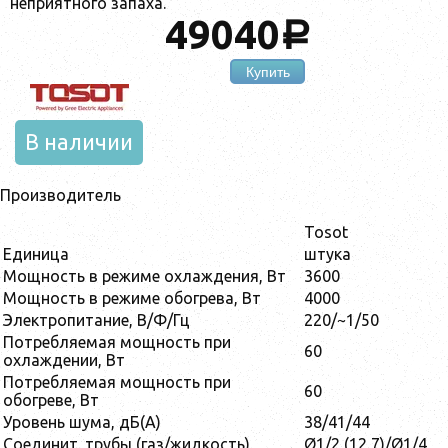
неприятного запаха.
49040
a
Купить
В наличии
Производитель
Tosot
Единица
штука
Мощность в режиме охлаждения, Вт
3600
Мощность в режиме обогрева, Вт
4000
Электропитание, В/Ф/Гц
220/~1/50
Потребляемая мощность при
60
охлаждении, Вт
Потребляемая мощность при
60
обогреве, Вт
Уровень шума, дБ(А)
38/41/44
Соединит. трубы (газ/жидкость)
Ø1/2 (12,7)/Ø1/4