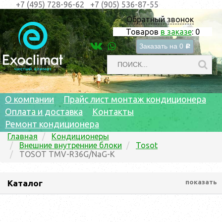
+7 (495) 728-96-62
+7 (905) 536-87-55
Обратный звонок
Товаров
в заказе
:
0
Заказать на
0
c
О компании
Прайс лист монтаж кондиционера
Оплата и доставка
Контакты
Ремонт кондиционера
Главная
Кондиционеры
Внешние внутренние блоки
Tosot
TOSOT TMV-R36G/NaG-K
Каталог
показать