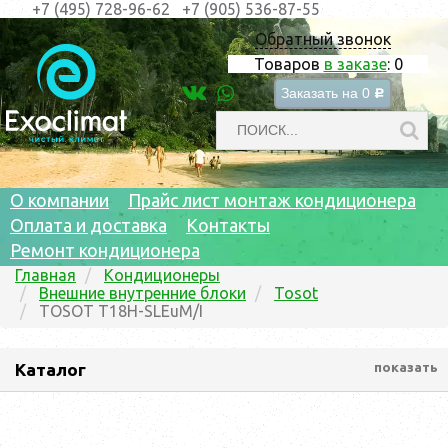
+7 (495) 728-96-62
+7 (905) 536-87-55
Обратный звонок
Товаров
в заказе
:
0
Заказать на
0
c
О компании
Прайс лист монтаж кондиционера
Оплата и доставка
Контакты
Ремонт кондиционера
Главная
Кондиционеры
Внешние внутренние блоки
Tosot
TOSOT T18H-SLEuM/I
Каталог
показать