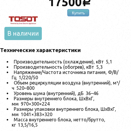
17500
a
Купить
В наличии
Технические характеристики
Производительность (охлаждение), кВт
5,1
Производительность (обогрев), кВт
5,3
Напряжение/Частота источника питания, Ф/В/
Гц
1/220/50
Объем рециркуляции воздуха (внутренний), м³/
ч
520–800
Уровень шума (внутренний), дБ
36–46
Размеры внутреннего блока, ШxВxГ,
мм
970×300×224
Размеры упаковки внутреннего блока, ШxВxГ,
мм
1041×383×320
Масса внутреннего блока, нетто/брутто,
кг
13,5/16,5