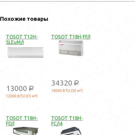
Похожие товары
TOSOT T12H-
TOSOT T18H-FF/I
SLEuM/I
34320
a
13000
a
18000 BTU (50 м²)
12000 BTU (35 м²)
TOSOT T18H-
TOSOT T18H-
FD/I
FC/I4