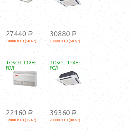
27440
30880
a
a
18000 BTU (50 м²)
18000 BTU (50 м²)
TOSOT T12H-
TOSOT T24H-
FD/I
FC/I
22160
39360
a
a
12000 BTU (35 м²)
28000 BTU (80 м²)