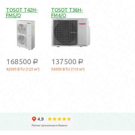
TOSOT T42H-
TOSOT T36H-
FMS/O
FM4/O
168500
137500
a
a
42000 BTU (125 м²)
36000 BTU (110 м²)