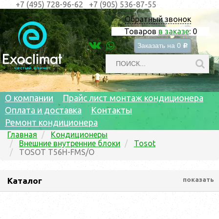
+7 (495) 728-96-62
+7 (905) 536-87-55
Обратный звонок
Товаров
в заказе
:
0
Заказать на
0
c
О компании
Прайс лист монтаж кондиционера
Оплата и доставка
Контакты
Ремонт кондиционера
Главная
Кондиционеры
Внешние внутренние блоки
Tosot
TOSOT T56H-FMS/O
Каталог
показать