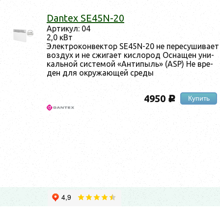
Dantex SE45N-20
Ар­ти­кул: 04
2,0 кВт
Элек­тро­кон­вектор SE45N-20 не пе­ресу­шива­ет
воз­дух и не сжи­га­ет кис­ло­род Ос­на­щен уни­
каль­ной сис­те­мой «Ан­ти­пыль» (ASP) Не вре­
ден для ок­ру­жа­ющей сре­ды
4950
Купить
c