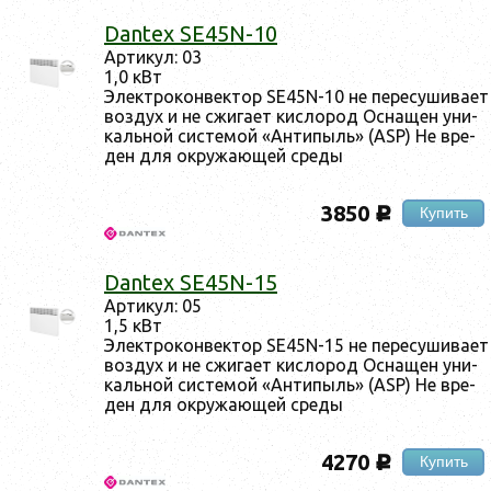
Dantex SE45N-10
Ар­ти­кул: 03
1,0 кВт
Элек­тро­кон­вектор SE45N-10 не пе­ресу­шива­ет
воз­дух и не сжи­га­ет кис­ло­род Ос­на­щен уни­
каль­ной сис­те­мой «Ан­ти­пыль» (ASP) Не вре­
ден для ок­ру­жа­ющей сре­ды
3850
Купить
c
Dantex SE45N-15
Ар­ти­кул: 05
1,5 кВт
Элек­тро­кон­вектор SE45N-15 не пе­ресу­шива­ет
воз­дух и не сжи­га­ет кис­ло­род Ос­на­щен уни­
каль­ной сис­те­мой «Ан­ти­пыль» (ASP) Не вре­
ден для ок­ру­жа­ющей сре­ды
4270
Купить
c