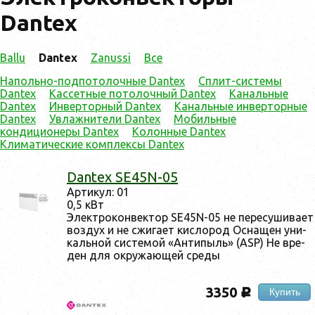
Dantex
Ballu
Dantex
Zanussi
Все
Напольно-подпотолочные Dantex
Сплит-системы
Dantex
Кассетные потолочный Dantex
Канальные
Dantex
Инверторный Dantex
Канальные инверторные
Dantex
Увлажнители Dantex
Мобильные
кондиционеры Dantex
Колонные Dantex
Климатические комплексы Dantex
Dantex SE45N-05
Ар­ти­кул: 01
0,5 кВт
Элек­тро­кон­вектор SE45N-05 не пе­ресу­шива­ет
воз­дух и не сжи­га­ет кис­ло­род Ос­на­щен уни­
каль­ной сис­те­мой «Ан­ти­пыль» (ASP) Не вре­
ден для ок­ру­жа­ющей сре­ды
3350
Купить
c