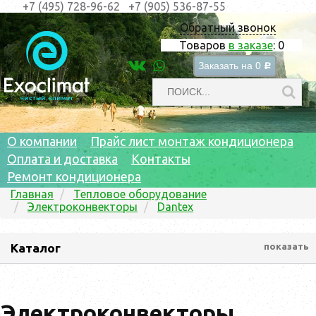
+7 (495) 728-96-62
+7 (905) 536-87-55
Обратный звонок
Товаров
в заказе
:
0
Заказать на
0
c
О компании
Прайс лист монтаж кондиционера
Оплата и доставка
Контакты
Ремонт кондиционера
Главная
Тепловое оборудование
Электроконвекторы
Dantex
Каталог
показать
Электроконвекторы