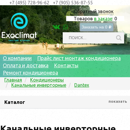
+7 (495) 728-96-62
+7 (905) 536-87-55
Обратный звонок
Товаров
в заказе
:
0
Заказать на
0
c
О компании
Прайс лист монтаж кондиционера
Оплата и доставка
Контакты
Ремонт кондиционера
Главная
Кондиционеры
Канальные инверторные
Dantex
Каталог
показать
Канальные инверторные