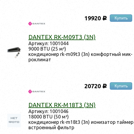
19920
Купить
c
DANTEX RK-M09T3 (3N)
Ар­ти­кул: 1001044
9000 BTU (25 м²)
кон­ди­ци­онер rk-m09t3 (3n) ком­фор­тный мик­
рокли­мат
20720
Купить
c
DANTEX RK-M18T3 (3N)
Ар­ти­кул: 1001046
18000 BTU (50 м²)
кон­ди­ци­онер rk-m18t3 (3n) и­они­затор тай­мер
встро­ен­ный филь­тр