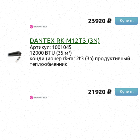
23920
Купить
c
DANTEX RK-M12T3 (3N)
Ар­ти­кул: 1001045
12000 BTU (35 м²)
кон­ди­ци­онер rk-m12t3 (3n) про­дук­тивный
теп­ло­об­менник
21920
Купить
c