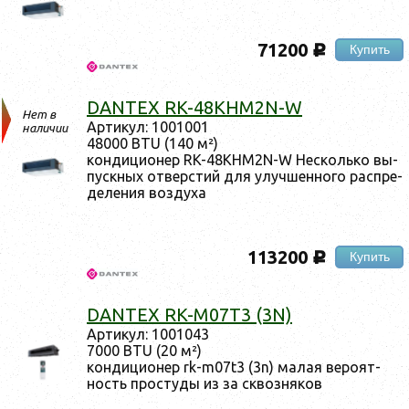
71200
Купить
c
DANTEX RK-48KHM2N-W
Нет в
Ар­ти­кул: 1001001
наличии
48000 BTU (140 м²)
кон­ди­ци­онер RK-48KHM2N-W Нес­коль­ко вы­
пус­кных от­вер­стий для улуч­шенно­го рас­пре­
деле­ния воз­ду­ха
113200
Купить
c
DANTEX RK-M07T3 (3N)
Ар­ти­кул: 1001043
7000 BTU (20 м²)
кон­ди­ци­онер rk-m07t3 (3n) ма­лая ве­ро­ят­
ность прос­ту­ды из за сквоз­ня­ков