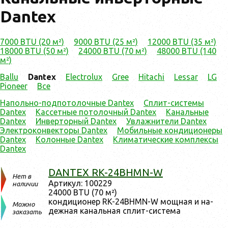
Dantex
7000 BTU (20 м²)
9000 BTU (25 м²)
12000 BTU (35 м²)
18000 BTU (50 м²)
24000 BTU (70 м²)
48000 BTU (140
м²)
Ballu
Dantex
Electrolux
Gree
Hitachi
Lessar
LG
Pioneer
Все
Напольно-подпотолочные Dantex
Сплит-системы
Dantex
Кассетные потолочный Dantex
Канальные
Dantex
Инверторный Dantex
Увлажнители Dantex
Электроконвекторы Dantex
Мобильные кондиционеры
Dantex
Колонные Dantex
Климатические комплексы
Dantex
DANTEX RK-24BHMN-W
Нет в
Ар­ти­кул: 100229
наличии
24000 BTU (70 м²)
кон­ди­ци­онер RK-24BHMN-W мощ­ная и на­
Можно
деж­ная ка­наль­ная сплит-сис­те­ма
заказать