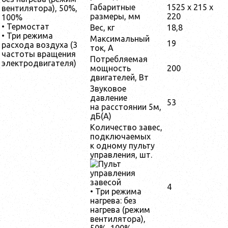
Габаритные
1525 x 215 x
вентилятора), 50%,
размеры, мм
220
100%
• Термостат
Вес, кг
18,8
• Три режима
Максимальный
19
расхода воздуха (3
ток, А
частоты вращения
Потребляемая
электродвигателя)
мощность
200
двигателей, Вт
Звуковое
давление
53
на расстоянии 5м,
дБ(А)
Количество завес,
подключаемых
к одному пульту
управления, шт.
4
• Три режима
нагрева: без
нагрева (режим
вентилятора),