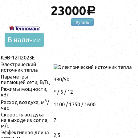
23000
a
Купить
В наличии
КЭВ-12П2023Е
Электрический
источник тепла
Параметры
380/50
питающей сети, В/Гц
Режимы мощности,
* / 6 / 12
кВт
3
Расход воздуха, м
/
1100 / 1350 / 1600
час
Скорость воздуха
на выходе из сопла,
7
м/с
Эффективная длина
2,5