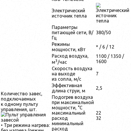
Электрический
источник тепла
Параметры
питающей сети, В/
380/50
Гц
Режимы
* / 6 / 12
мощности, кВт
Расход воздуха,
1100 / 1350 /
3
1600
м
/час
Скорость воздуха
на выходе
7
из сопла, м/с
Эффективная
2,5
длина струи, м
Количество завес,
Подогрев воздуха
подключаемых
при максимальной
к одному пульту
мощности, °С
управления, шт.
максимальный
22
расход
32
минимальный
• Три режима нагрева:
расход
без нагрева (режим