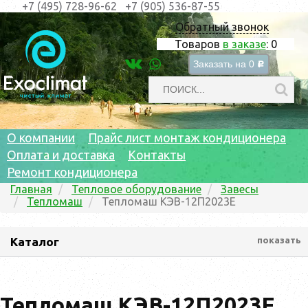
+7 (495) 728-96-62
+7 (905) 536-87-55
Обратный звонок
Товаров
в заказе
:
0
Заказать на
0
c
О компании
Прайс лист монтаж кондиционера
Оплата и доставка
Контакты
Ремонт кондиционера
Главная
Тепловое оборудование
Завесы
Тепломаш
Тепломаш КЭВ-12П2023Е
Каталог
показать
Тепломаш КЭВ-12П2023Е