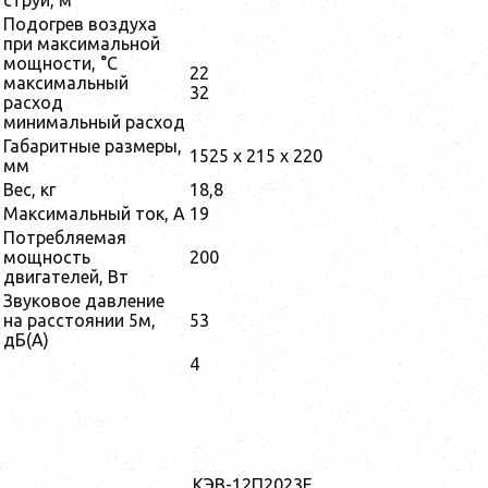
струи, м
Подогрев воздуха
при максимальной
мощности, °С
22
максимальный
32
расход
минимальный расход
Габаритные размеры,
1525 x 215 x 220
мм
Вес, кг
18,8
Максимальный ток, А
19
Потребляемая
мощность
200
двигателей, Вт
Звуковое давление
на расстоянии 5м,
53
дБ(А)
4
КЭВ-12П2023Е