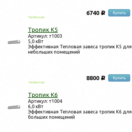
6740
Купить
c
Тро­пик К5
Ар­ти­кул: т1003
5,0 кВт
Эф­фектив­ная Теп­ло­вая за­веса тро­пик К5 для
не­боль­ших по­меще­ний
8800
Купить
c
Тро­пик К6
Ар­ти­кул: т1004
6,0 кВт
Эф­фектив­ная Теп­ло­вая за­веса тро­пик К6 для
боль­ших по­меще­ний