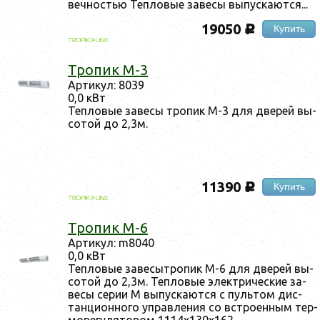
веч­ностью Теп­ло­вые за­весы вы­пус­ка­ют­ся...
19050
Купить
c
Тро­пик М-3
Ар­ти­кул: 8039
0,0 кВт
Теп­ло­вые за­весы тро­пик М-3 для две­рей вы­
сотой до 2,3м.
11390
Купить
c
Тро­пик М-6
Ар­ти­кул: m8040
0,0 кВт
Теп­ло­вые за­весыт­ро­пик М-6 для две­рей вы­
сотой до 2,3м. Теп­ло­вые элек­три­чес­кие за­
весы се­рии М вы­пус­ка­ют­ся c пуль­том дис­
танци­он­но­го уп­равле­ния со встро­ен­ным тер­
мо­регу­лято­ром 1114х130х162