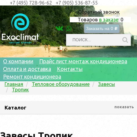
+7 (495) 728-96-62
+7 (905) 536-87-55
Обратный звонок
Товаров
в заказе
:
0
Заказать на
0
c
О компании
Прайс лист монтаж кондиционера
Оплата и доставка
Контакты
Ремонт кондиционера
Главная
Тепловое оборудование
Завесы
Тропик
Каталог
показать
Завесы Тропик