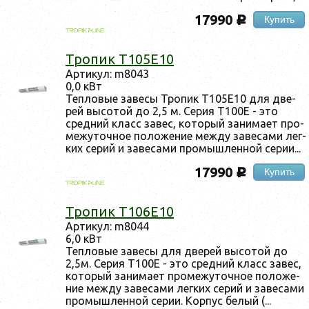
17990
Купить
c
Тро­пик Т105Е10
Ар­ти­кул: m8043
0,0 кВт
Теп­ло­вые за­весы Тро­пик Т105Е10 для две­
рей вы­сотой до 2,5 м. Се­рия Т100Е - это
сред­ний класс за­вес, ко­торый за­нима­ет про­
межу­точ­ное по­ложе­ние меж­ду за­веса­ми лег­
ких се­рий и за­веса­ми про­мыш­ленной се­рии...
17990
Купить
c
Тро­пик Т106Е10
Ар­ти­кул: m8044
6,0 кВт
Теп­ло­вые за­весы для две­рей вы­сотой до
2,5м. Се­рия Т100Е - это сред­ний класс за­вес,
ко­торый за­нима­ет про­межу­точ­ное по­ложе­
ние меж­ду за­веса­ми лег­ких се­рий и за­веса­ми
про­мыш­ленной се­рии. Кор­пус бе­лый (...