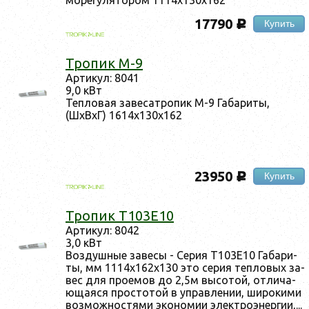
17790
Купить
c
Тро­пик М-9
Ар­ти­кул: 8041
9,0 кВт
Теп­ло­вая за­весат­ро­пик М-9 Га­бари­ты,
(ШхВхГ) 1614х130х162
23950
Купить
c
Тро­пик Т103E10
Ар­ти­кул: 8042
3,0 кВт
Воз­душные за­весы - Се­рия T103E10 Га­бари­
ты, мм 1114х162х130 это се­рия теп­ло­вых за­
вес для про­емов до 2,5м вы­сотой, от­ли­ча­
юща­яся прос­то­той в уп­равле­нии, ши­роки­ми
воз­можнос­тя­ми эко­номии элек­тро­энер­гии,...