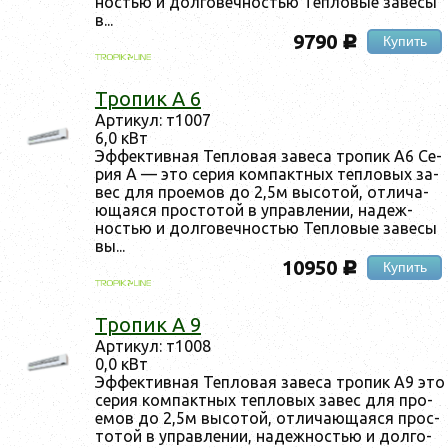
ностью и дол­го­веч­ностью Теп­ло­вые за­весы
в...
9790
Купить
c
Тро­пик A 6
Ар­ти­кул: т1007
6,0 кВт
Эф­фектив­ная Теп­ло­вая за­веса тро­пик А6 Се­
рия А — это се­рия ком­пак­тных теп­ло­вых за­
вес для про­емов до 2,5м вы­сотой, от­ли­ча­
юща­яся прос­то­той в уп­равле­нии, на­деж­
ностью и дол­го­веч­ностью Теп­ло­вые за­весы
вы...
10950
Купить
c
Тро­пик А 9
Ар­ти­кул: т1008
0,0 кВт
Эф­фектив­ная Теп­ло­вая за­веса тро­пик А9 это
се­рия ком­пак­тных теп­ло­вых за­вес для про­
емов до 2,5м вы­сотой, от­ли­ча­юща­яся прос­
то­той в уп­равле­нии, на­деж­ностью и дол­го­