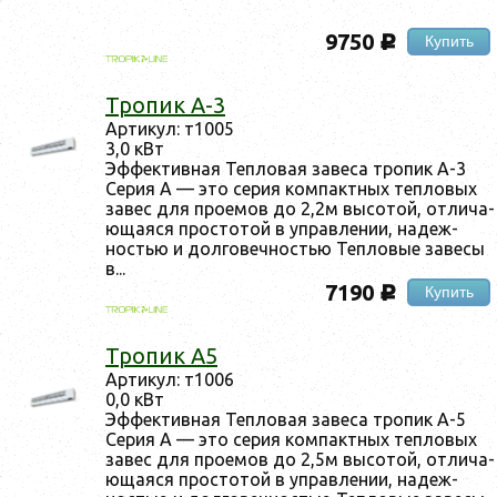
9750
Купить
c
Тро­пик А-3
Ар­ти­кул: т1005
3,0 кВт
Эф­фектив­ная Теп­ло­вая за­веса тро­пик А-3
Се­рия А — это се­рия ком­пак­тных теп­ло­вых
за­вес для про­емов до 2,2м вы­сотой, от­ли­ча­
юща­яся прос­то­той в уп­равле­нии, на­деж­
ностью и дол­го­веч­ностью Теп­ло­вые за­весы
в...
7190
Купить
c
Тро­пик А5
Ар­ти­кул: т1006
0,0 кВт
Эф­фектив­ная Теп­ло­вая за­веса тро­пик А-5
Се­рия А — это се­рия ком­пак­тных теп­ло­вых
за­вес для про­емов до 2,5м вы­сотой, от­ли­ча­
юща­яся прос­то­той в уп­равле­нии, на­деж­