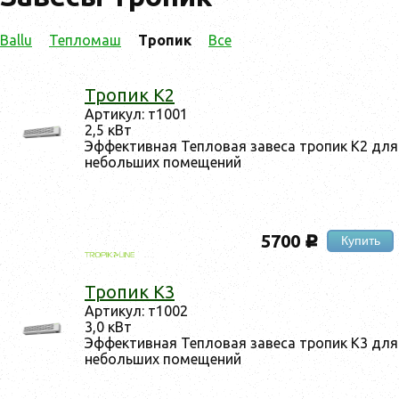
Ballu
Тепломаш
Тропик
Все
Тро­пик К2
Ар­ти­кул: т1001
2,5 кВт
Эф­фектив­ная Теп­ло­вая за­веса тро­пик К2 для
не­боль­ших по­меще­ний
5700
Купить
c
Тро­пик К3
Ар­ти­кул: т1002
3,0 кВт
Эф­фектив­ная Теп­ло­вая за­веса тро­пик К3 для
не­боль­ших по­меще­ний