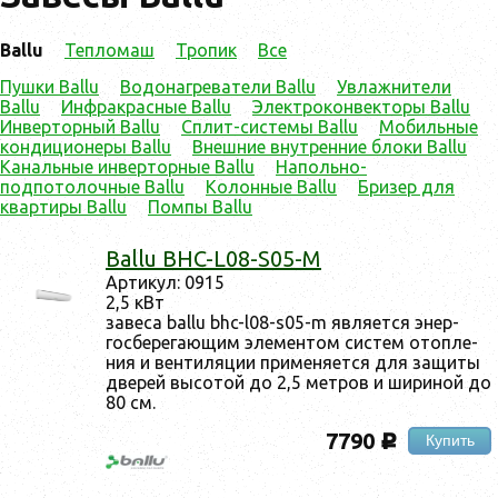
Ballu
Тепломаш
Тропик
Все
Пушки Ballu
Водонагреватели Ballu
Увлажнители
Ballu
Инфракрасные Ballu
Электроконвекторы Ballu
Инверторный Ballu
Сплит-системы Ballu
Мобильные
кондиционеры Ballu
Внешние внутренние блоки Ballu
Канальные инверторные Ballu
Напольно-
подпотолочные Ballu
Колонные Ballu
Бризер для
квартиры Ballu
Помпы Ballu
Ballu BHC-L08-S05-M
Ар­ти­кул: 0915
2,5 кВт
за­веса ballu bhc-l08-s05-m яв­ля­ет­ся энер­
госбе­рега­ющим эле­мен­том сис­тем отоп­ле­
ния и вен­ти­ляции при­меня­ет­ся для за­щиты
две­рей вы­сотой до 2,5 мет­ров и ши­риной до
80 см.
7790
Купить
c