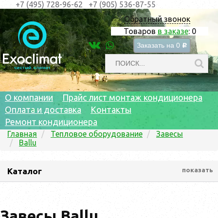
+7 (495) 728-96-62
+7 (905) 536-87-55
Обратный звонок
Товаров
в заказе
:
0
Заказать на
0
c
О компании
Прайс лист монтаж кондиционера
Оплата и доставка
Контакты
Ремонт кондиционера
Главная
Тепловое оборудование
Завесы
Ballu
Каталог
показать
Завесы Ballu