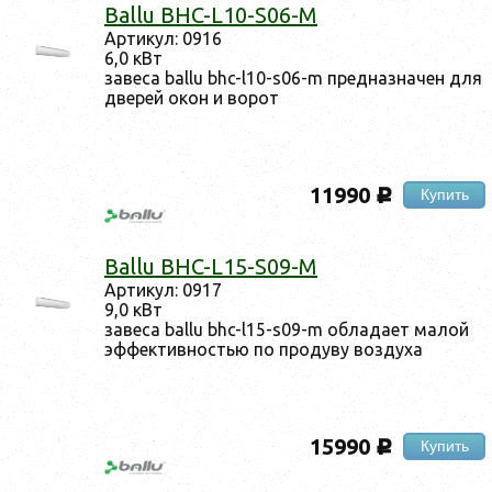
Ballu BHC-L10-S06-M
Ар­ти­кул: 0916
6,0 кВт
за­веса ballu bhc-l10-s06-m пред­назна­чен для
две­рей окон и во­рот
11990
Купить
c
Ballu BHC-L15-S09-M
Ар­ти­кул: 0917
9,0 кВт
за­веса ballu bhc-l15-s09-m об­ла­да­ет ма­лой
эф­фектив­ностью по про­дуву воз­ду­ха
15990
Купить
c