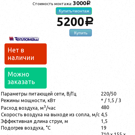
3000
a
Стоимость монтажа:
Купить+монтаж
5200
a
Купить
Нет в
наличии
Можно
заказать
Параметры питающей сети, В/Гц
220/50
Режимы мощности, кВт
* / 1,5 / 3
3
480
Расход воздуха, м
/час
Скорость воздуха на выходе из сопла, м/с
4,5
Эффективная длина струи, м
1,5
Подогрев воздуха, °С
19
710 x 155 x