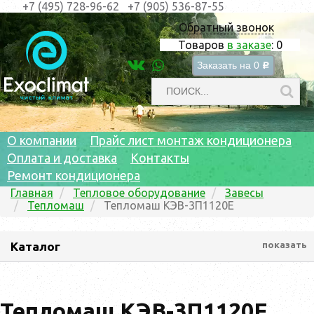
+7 (495) 728-96-62
+7 (905) 536-87-55
Обратный звонок
Товаров
в заказе
:
0
Заказать на
0
c
О компании
Прайс лист монтаж кондиционера
Оплата и доставка
Контакты
Ремонт кондиционера
Главная
Тепловое оборудование
Завесы
Тепломаш
Тепломаш КЭВ-3П1120Е
Каталог
показать
Тепломаш КЭВ-3П1120Е