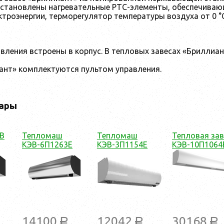
установлены нагревательные РТС-элементы, обеспечива
троэнергии, терморегулятор температуры воздуха от 0 °С
авления встроены в корпус. В тепловых завесах «Брилл
ант» комплектуются пультом управления.
ары
В
Тепломаш
Тепломаш
Тепловая зав
КЭВ-6П1263Е
КЭВ-3П1154Е
КЭВ-10П1064
14100
12042
30168
a
a
a