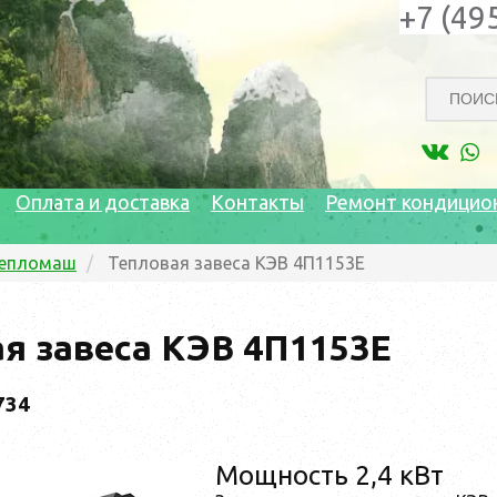
+7 (49
Оплата и доставка
Контакты
Ремонт кондицио
епломаш
Тепловая завеса КЭВ 4П1153Е
я завеса КЭВ 4П1153Е
734
Мощность 2,4 кВт