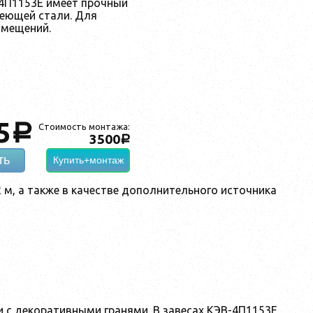
4П1153Е имеет прочный
веющей стали. Для
омещений.
5
a
Стоимость монтажа:
3500
a
ть
Купить+монтаж
 м, а также в качестве дополнительного источника
 с декоративными гранями. В завесах КЭВ-4П1153Е