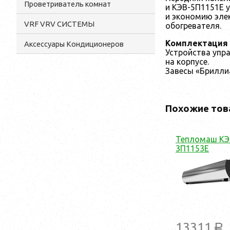
Проветриватель комнат
и КЭВ-5П1151Е 
и экономию элек
VRF VRV СИСТЕМЫ
обогревателя.
Комплектация
Аксессуары Кондиционеров
Устройства упр
на корпусе.
Завесы «Брилли
Похожие тов
Тепломаш КЭ
3П1153Е
13311
a