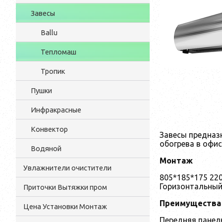
Завесы
Ballu
Тепломаш
Тропик
Пушки
Инфракрасные
Конвектор
Завесы предназн
обогрева в офи
Водяной
Монтаж
Увлажнители очистители
805*185*175 22
Горизонтальный
Приточки Вытяжки пром
Преимущества
Цена Установки Монтаж
Передняя панел