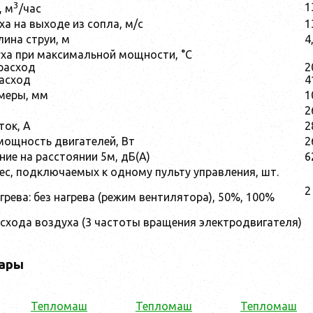
3
1
, м
/час
а на выходе из сопла, м/с
1
ина струи, м
4
ха при максимальной мощности, °С
расход
2
асход
4
меры, мм
1
2
ток, А
2
ощность двигателей, Вт
2
ние на расстоянии 5м, дБ(А)
6
ес, подключаемых к одному пульту управления, шт.
2
грева: без нагрева (режим вентилятора), 50%, 100%
асхода воздуха (3 частоты вращения электродвигателя)
ары
Тепломаш
Тепломаш
Тепломаш