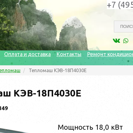
+7 (49
Оплата и доставка
Контакты
Ремонт кондицио
епломаш
Тепломаш КЭВ-18П4030Е
аш КЭВ-18П4030Е
849
Мощность 18,0 кВт