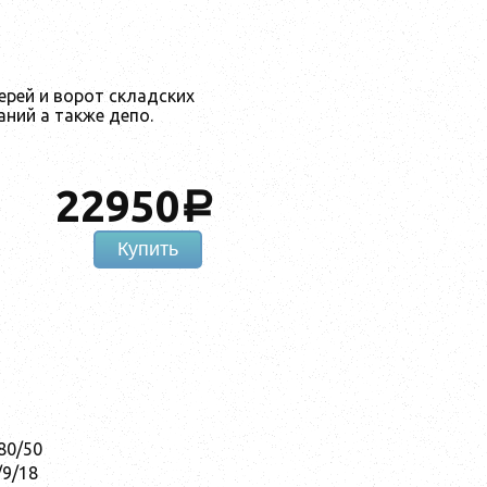
ерей и ворот складских
ний а также депо.
22950
a
Купить
80/50
/9/18