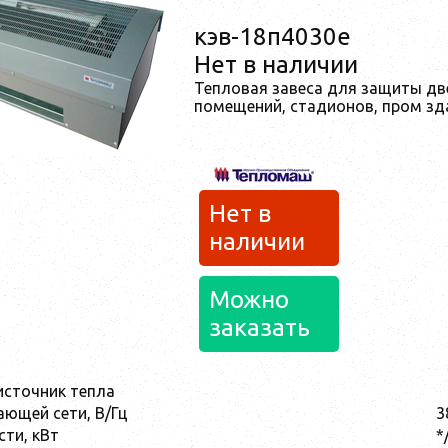
кэв-18п4030e
Нет в наличии
Тепловая завеса для защиты дв
помещений, стадионов, пром зда
Нет в
наличии
Можно
заказать
источник тепла
ющей сети, В/Гц
3
ти, кВт
*