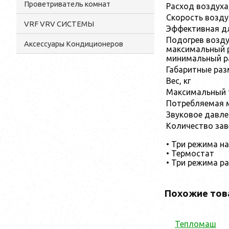
Проветриватель комнат
Расход воздуха
Скорость воздух
VRF VRV СИСТЕМЫ
Эффективная дл
Подогрев возду
Аксессуары Кондиционеров
максимальный 
минимальный р
Габаритные раз
Вес, кг
Максимальный 
Потребляемая м
Звуковое давле
Количество зав
• Три режима на
• Термостат
• Три режима р
Похожие тов
Тепломаш