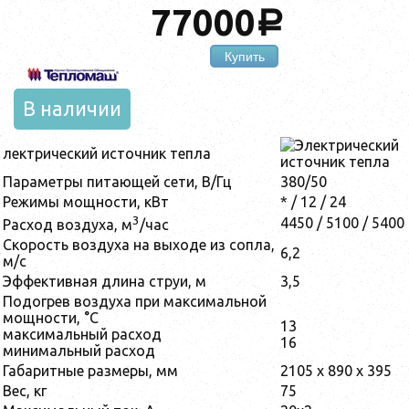
77000
a
Купить
В наличии
лектрический источник тепла
Параметры питающей сети, В/Гц
380/50
Режимы мощности, кВт
* / 12 / 24
3
4450 / 5100 / 5400
Расход воздуха, м
/час
Скорость воздуха на выходе из сопла,
6,2
м/с
Эффективная длина струи, м
3,5
Подогрев воздуха при максимальной
мощности, °С
13
максимальный расход
16
минимальный расход
Габаритные размеры, мм
2105 x 890 x 395
Вес, кг
75