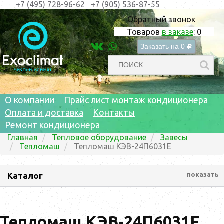
+7 (495) 728-96-62
+7 (905) 536-87-55
Обратный звонок
Товаров
в заказе
:
0
Заказать на
0
c
О компании
Прайс лист монтаж кондиционера
Оплата и доставка
Контакты
Ремонт кондиционера
Главная
Тепловое оборудование
Завесы
Тепломаш
Тепломаш КЭВ-24П6031Е
Каталог
показать
Тепломаш КЭВ-24П6031Е