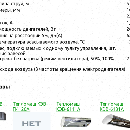
ина струи, м
5
меры, мм
1
2
ток, А
1
ощность двигателей, Вт
2
ние на расстоянии 5м, дБ(А)
6
мпература всасываемого воздуха, °С
−
ес, подключаемых к одному пульту управления, шт.
грева: без нагрева (режим вентилятора), 50%, 100%
2
асхода воздуха (3 частоты вращения электродвигателя)
ары
В-
Тепломаш КЭВ-
Тепломаш
Тепломаш
П4120A
КЭВ-6111A
КЭВ-6131A