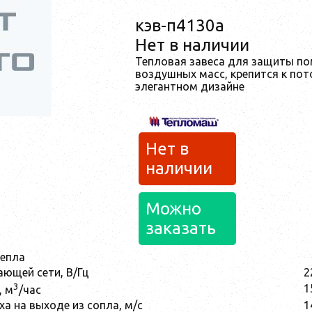
кэв-п4130a
Нет в наличии
Тепловая завеса для защиты п
воздушных масс, крепится к пот
элегантном дизайне
Нет в
наличии
Можно
заказать
тепла
ющей сети, В/Гц
2
3
1
, м
/час
а на выходе из сопла, м/с
1