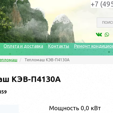
+7 (49
Оплата и доставка
Контакты
Ремонт кондицио
епломаш
Тепломаш КЭВ-П4130A
аш КЭВ-П4130A
859
Мощность 0,0 кВт