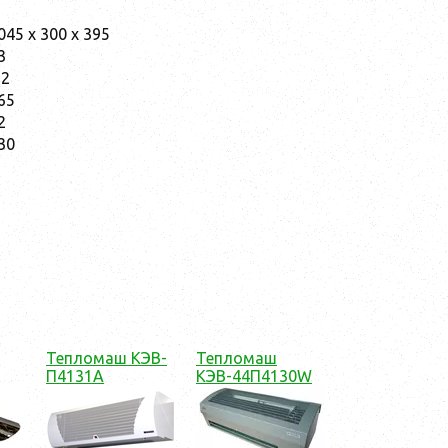
045 x 300 x 395
3
,2
65
2
30
Тепломаш КЭВ-
Тепломаш
П4131А
КЭВ-44П4130W