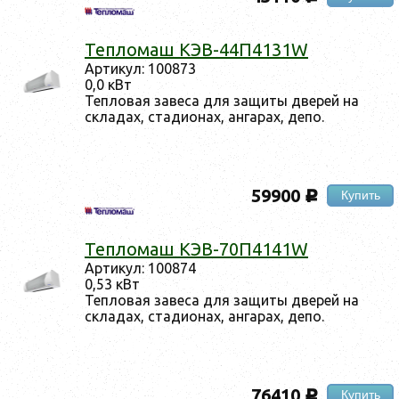
Теп­ло­маш КЭВ-44П4131W
Ар­ти­кул: 100873
0,0 кВт
Теп­ло­вая за­веса для за­щиты две­рей на
скла­дах, ста­ди­онах, ан­га­рах, де­по.
59900
Купить
c
Теп­ло­маш КЭВ-70П4141W
Ар­ти­кул: 100874
0,53 кВт
Теп­ло­вая за­веса для за­щиты две­рей на
скла­дах, ста­ди­онах, ан­га­рах, де­по.
76410
Купить
c