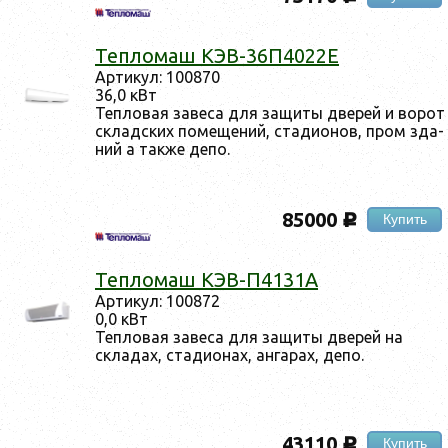
Теп­ло­маш КЭВ-36П4022Е
Ар­ти­кул: 100870
36,0 кВт
Теп­ло­вая за­веса для за­щиты две­рей и во­рот
склад­ских по­меще­ний, ста­ди­онов, пром зда­
ний а так­же де­по.
85000
Купить
c
Теп­ло­маш КЭВ-П4131А
Ар­ти­кул: 100872
0,0 кВт
Теп­ло­вая за­веса для за­щиты две­рей на
скла­дах, ста­ди­онах, ан­га­рах, де­по.
43110
Купить
c