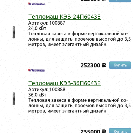
Теп­ло­маш КЭВ-24П6043Е
Ар­ти­кул: 100887
24,0 кВт
Теп­ло­вая за­веса в фор­ме вер­ти­каль­ной ко­
лон­ны, для за­щиты про­емов вы­сотой до 3,5
мет­ров, име­ет эле­ган­тный ди­зайн
252300
Купить
c
Теп­ло­маш КЭВ-36П6043Е
Ар­ти­кул: 100888
36,0 кВт
Теп­ло­вая за­веса в фор­ме вер­ти­каль­ной ко­
лон­ны, для за­щиты про­емов вы­сотой до 3,5
мет­ров, име­ет эле­ган­тный ди­зайн
235000
Купить
c