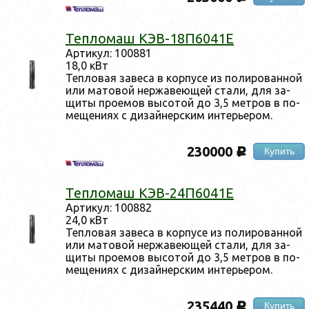
Теп­ло­маш КЭВ-18П6041Е
Ар­ти­кул: 100881
18,0 кВт
Теп­ло­вая за­веса в кор­пу­се из по­лиро­ван­ной
или ма­товой нер­жа­ве­ющей ста­ли, для за­
щиты про­емов вы­сотой до 3,5 мет­ров в по­
меще­ни­ях с ди­зай­нер­ским ин­терь­ером.
230000
Купить
c
Теп­ло­маш КЭВ-24П6041Е
Ар­ти­кул: 100882
24,0 кВт
Теп­ло­вая за­веса в кор­пу­се из по­лиро­ван­ной
или ма­товой нер­жа­ве­ющей ста­ли, для за­
щиты про­емов вы­сотой до 3,5 мет­ров в по­
меще­ни­ях с ди­зай­нер­ским ин­терь­ером.
235440
Купить
c