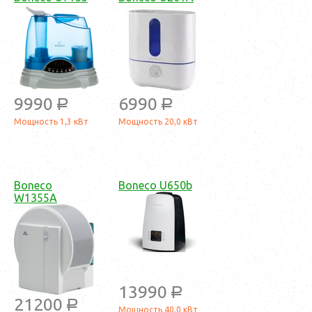
9990
6990
a
a
Мощность 1,3 кВт
Мощность 20,0 кВт
Boneco
Boneco U650b
W1355A
13990
a
21200
a
Мощность 40,0 кВт