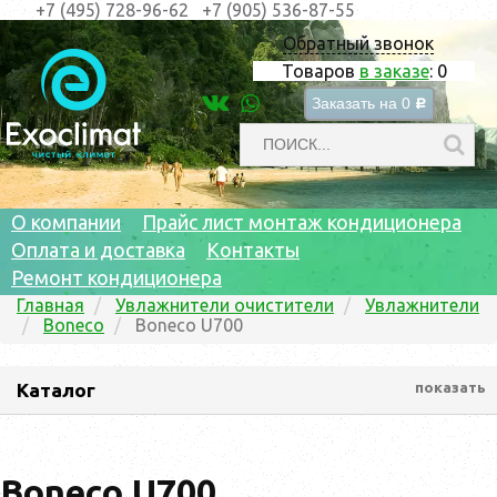
+7 (495) 728-96-62
+7 (905) 536-87-55
Обратный звонок
Товаров
в заказе
:
0
Заказать на
0
c
О компании
Прайс лист монтаж кондиционера
Оплата и доставка
Контакты
Ремонт кондиционера
Главная
Увлажнители очистители
Увлажнители
Boneco
Boneco U700
Каталог
показать
Boneco U700