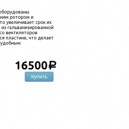
 оборудованы
шним ротором и
о увеличивает срок их
 из гальванизированной
есо вентиляторов
я пластине, что делает
и удобным
16500
a
Купить