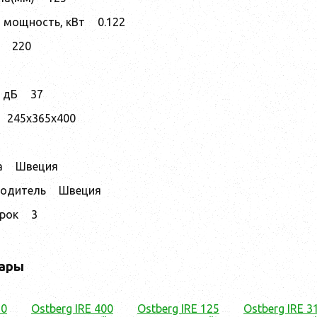
 мощность, кВт
0.122
220
 дБ
37
245x365x400
а
Швеция
водитель
Швеция
срок
3
ары
60
Ostberg IRE 400
Ostberg IRE 125
Ostberg IRE 3