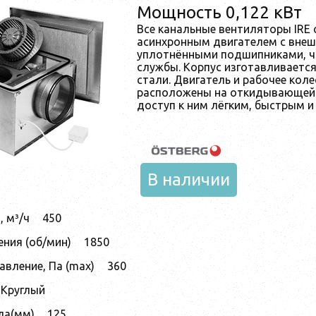
Мощность 0,122 кВт
Все канальные вентиляторы IRE
асинхронным двигателем с вне
уплотнёнными подшипниками, чт
службы. Корпус изготавливается
стали. Двигатель и рабочее кол
расположены на откидывающейс
доступ к ним лёгким, быстрым 
В наличии
 м³/ч
450
ния (об/мин)
1850
авление, Па (max)
360
Круглый
ла(мм)
125