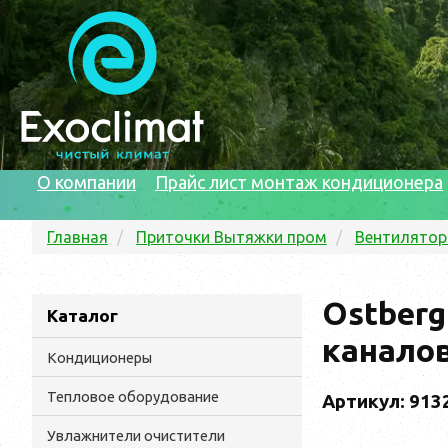
О компании
Прайс лист монтаж кондиционера
Главная
Приточки Вытяжки пром
Вентилято
Ostberg
Каталог
каналов
Кондиционеры
Тепловое оборудование
Артикул: 913
Увлажнители очистители