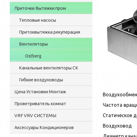
Приточки Вытяжки пром
Тепловые насосы
Притоквытяжка рекуперация
Вентиляторы
Ostberg
Канальные вентиляторы CK
Гибкие воздуховоды
Цена Установки Монтаж
Воздухообмен,
Проветриватель комнат
Частота враще
Статическое д
VRF VRV СИСТЕМЫ
Воздуховод
Аксессуары Кондиционеров
Диаметр кана