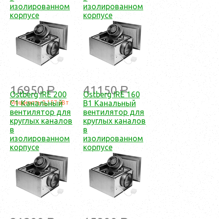
изолированном
изолированном
корпусе
корпусе
16950
41150
a
a
Ostberg IRE 200
Ostberg IRE 160
C1 Канальный
B1 Канальный
Мощность 0,157 кВт
вентилятор для
вентилятор для
круглых каналов
круглых каналов
в
в
изолированном
изолированном
корпусе
корпусе