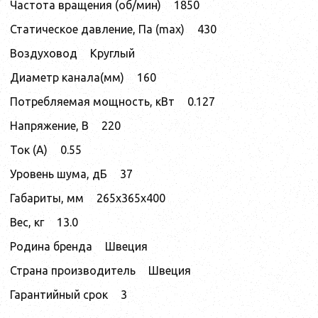
Частота вращения (об/мин)
1850
Статическое давление, Па (max)
430
Воздуховод
Круглый
Диаметр канала(мм)
160
Потребляемая мощность, кВт
0.127
Напряжение, В
220
Ток (А)
0.55
Уровень шума, дБ
37
Габариты, мм
265x365x400
Вес, кг
13.0
Родина бренда
Швеция
Страна производитель
Швеция
Гарантийный срок
3