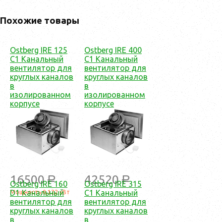
Похожие товары
Ostberg IRE 125
Ostberg IRE 400
C1 Канальный
C1 Канальный
вентилятор для
вентилятор для
круглых каналов
круглых каналов
в
в
изолированном
изолированном
корпусе
корпусе
16500
42520
a
a
Ostberg IRE 160
Ostberg IRE 315
D1 Канальный
C1 Канальный
Мощность 0,122 кВт
вентилятор для
вентилятор для
круглых каналов
круглых каналов
в
в