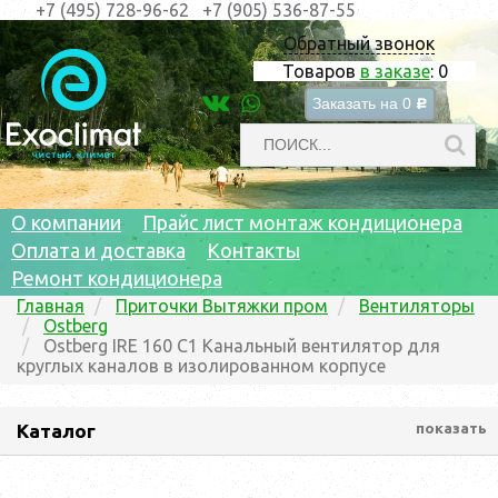
+7 (495) 728-96-62
+7 (905) 536-87-55
Обратный звонок
Товаров
в заказе
:
0
Заказать на
0
c
О компании
Прайс лист монтаж кондиционера
Оплата и доставка
Контакты
Ремонт кондиционера
Главная
Приточки Вытяжки пром
Вентиляторы
Ostberg
Ostberg IRE 160 C1 Канальный вентилятор для
круглых каналов в изолированном корпусе
Каталог
показать