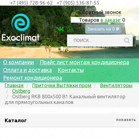
+7 (495) 728-96-62
+7 (905) 536-87-55
Обратный звонок
Товаров
в заказе
:
0
Заказать на
0
c
О компании
Прайс лист монтаж кондиционера
Оплата и доставка
Контакты
Ремонт кондиционера
Главная
Приточки Вытяжки пром
Вентиляторы
Ostberg
Ostberg RKB 800x500 B1 Канальный вентилятор
для прямоугольных каналов
Каталог
показать