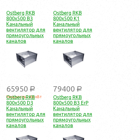
Ostberg RKB
Ostberg RKB
800x500 B3
800x500 K1
Канальный
Канальный
вентилятор для
вентилятор для
прямоугольных
прямоугольных
каналов
каналов
65950
79400
a
a
Ostberg RKB
Ostberg RKB
Мощность 1,88 кВт
800x500 D3
800x500 B3 ErP
Канальный
Канальный
вентилятор для
вентилятор для
прямоугольных
прямоугольных
каналов
каналов