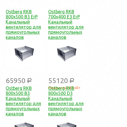
Ostberg RKB
Ostberg RKB
800x500 B3 ErP
700x400 E3 ErP
Канальный
Канальный
вентилятор для
вентилятор для
прямоугольных
прямоугольных
каналов
каналов
65950
55120
a
a
Ostberg RKB
Ostberg RKB
Мощность 0,83 кВт
800x500 B3
800x500 D3
Канальный
Канальный
вентилятор для
вентилятор для
прямоугольных
прямоугольных
каналов
каналов