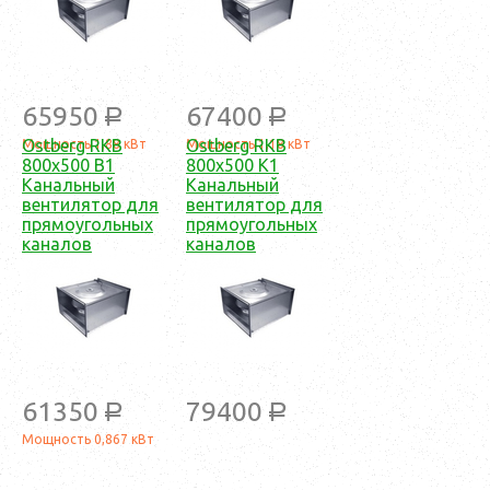
65950
67400
a
a
Ostberg RKB
Ostberg RKB
Мощность 1,88 кВт
Мощность 1,18 кВт
800x500 B1
800x500 K1
Канальный
Канальный
вентилятор для
вентилятор для
прямоугольных
прямоугольных
каналов
каналов
61350
79400
a
a
Мощность 0,867 кВт