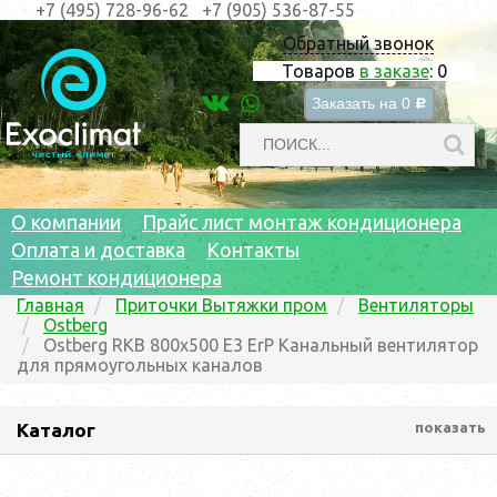
+7 (495) 728-96-62
+7 (905) 536-87-55
Обратный звонок
Товаров
в заказе
:
0
Заказать на
0
c
О компании
Прайс лист монтаж кондиционера
Оплата и доставка
Контакты
Ремонт кондиционера
Главная
Приточки Вытяжки пром
Вентиляторы
Ostberg
Ostberg RKB 800x500 E3 ErP Канальный вентилятор
для прямоугольных каналов
Каталог
показать