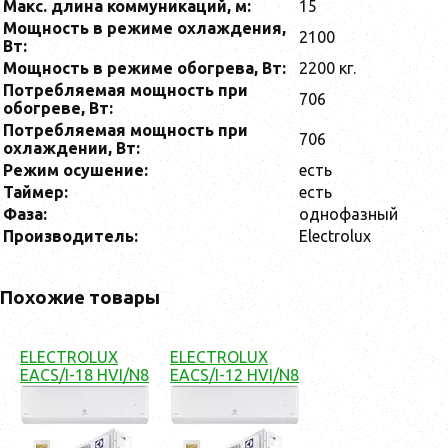
Макс. длина коммуникаций, м:
15
Мощность в режиме охлаждения,
2100
Вт:
Мощность в режиме обогрева, Вт:
2200 кг.
Потребляемая мощность при
706
обогреве, Вт:
Потребляемая мощность при
706
охлаждении, Вт:
Режим осушение:
есть
Таймер:
есть
Фаза:
однофазный
Производитель:
Electrolux
Похожие товары
ELECTROLUX
ELECTROLUX
EACS/I-18 HVI/N8
EACS/I-12 HVI/N8