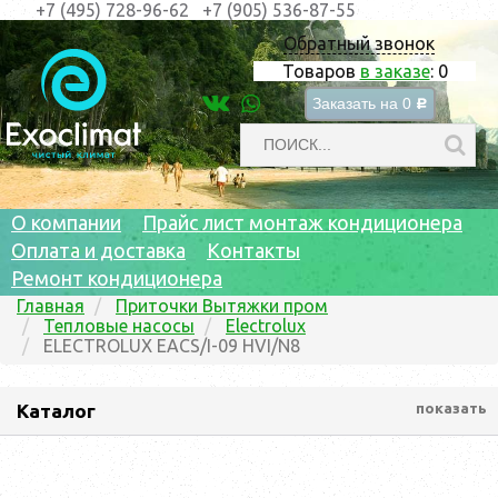
+7 (495) 728-96-62
+7 (905) 536-87-55
Обратный звонок
Товаров
в заказе
:
0
Заказать на
0
c
О компании
Прайс лист монтаж кондиционера
Оплата и доставка
Контакты
Ремонт кондиционера
Главная
Приточки Вытяжки пром
Тепловые насосы
Electrolux
ELECTROLUX EACS/I-09 HVI/N8
Каталог
показать