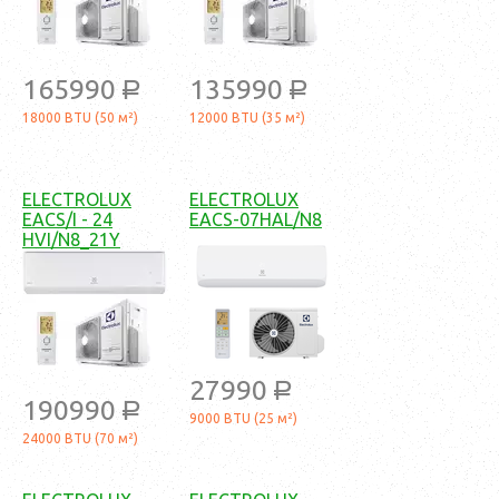
165990
135990
a
a
18000 BTU (50 м²)
12000 BTU (35 м²)
ELECTROLUX
ELECTROLUX
EACS/I - 24
EACS-07HAL/N8
HVI/N8_21Y
27990
a
190990
a
9000 BTU (25 м²)
24000 BTU (70 м²)