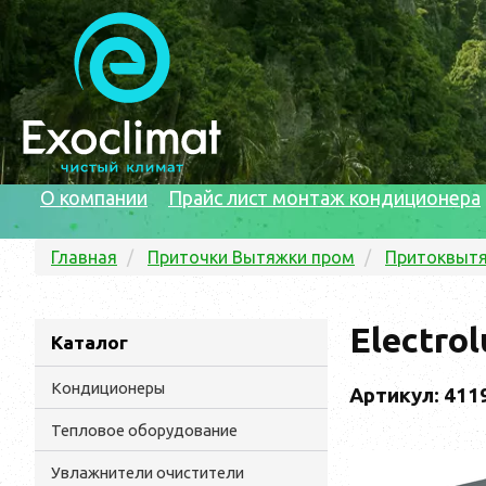
О компании
Прайс лист монтаж кондиционера
Главная
Приточки Вытяжки пром
Притоквытя
Electro
Каталог
Кондиционеры
Артикул: 411
Тепловое оборудование
Увлажнители очистители