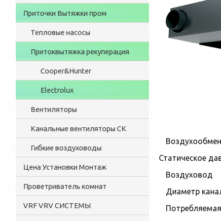
Приточки Вытяжки пром
Тепловые насосы
Притоквытяжка рекуперация
Cooper&Hunter
Electrolux
Вентиляторы
Канальные вентиляторы CK
Воздухообмен,
Гибкие воздуховоды
Статическое дав
Цена Установки Монтаж
Воздуховод
Проветриватель комнат
Диаметр кана
VRF VRV СИСТЕМЫ
Потребляемая