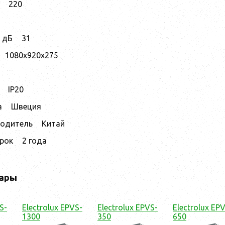
220
 дБ
31
1080х920х275
IP20
а
Швеция
водитель
Китай
срок
2 года
ары
S-
Electrolux EPVS-
Electrolux EPVS-
Electrolux EP
1300
350
650