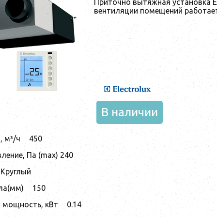
Приточно вытяжная установка El
вентиляции помещений работает
В наличии
 м³/ч
450
ление, Па (max) 240
Круглый
ла(мм)
150
 мощность, кВт
0.14