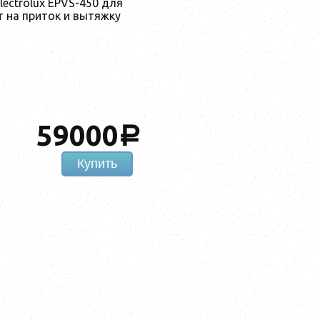
ectrolux EPVS-450 для
 на приток и вытяжку
59000
a
Купить