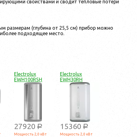
лирующими свойствами и сводит тепловые потери
м размерам (глубина от 25,5 см) прибор можно
аиболее подходящее место.
Electrolux
Electrolux
EWH100RSH
EWH30RH
27920
15360
a
a
т
Мощность 2,0 кВт
Мощность 2,0 кВт