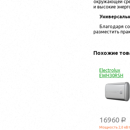
окружающей сре
и высокие энерг
Универсаль
Благодаря со
разместить пра
Похожие тов
Electrolux
EWH30RSH
16960
a
Мощность 2,0 кВ