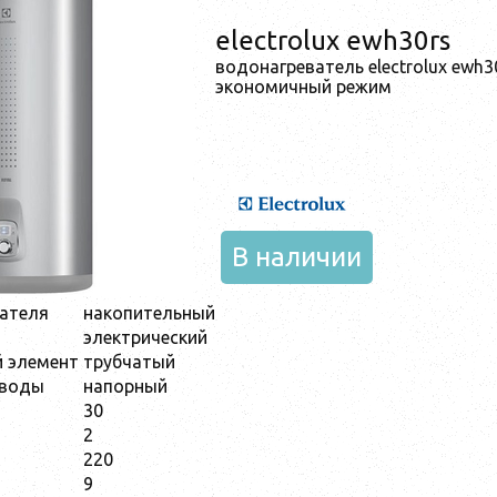
electrolux ewh30rs
водонагреватель electrolux ewh30 
экономичный режим
В наличии
вателя
накопительный
электрический
й элемент
трубчатый
 воды
напорный
30
2
220
9