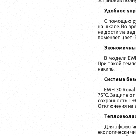
Установив полн
Удобное уп
С помощью ру
на шкале. Во вр
не достигла за
поменяет цвет.
Экономичны
В модели EWH
При такой темп
накипь.
Система без
EWH 30 Royal
75°C. Защита от
сохранность ТЭ
Отключения на э
Теплоизоля
Для эффектив
экологически ч