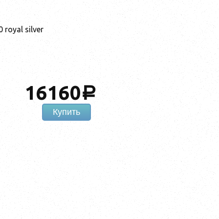
royal silver
16160
a
Купить