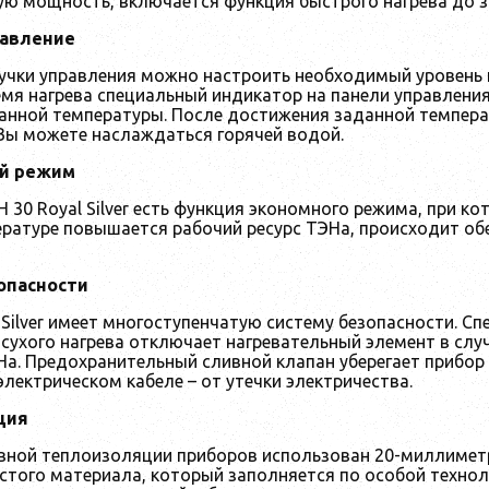
ую мощность, включается функция быстрого нагрева до 
равление
чки управления можно настроить необходимый уровень н
емя нагрева специальный индикатор на панели управления
данной температуры. После достижения заданной темпера
 Вы можете наслаждаться горячей водой.
й режим
 30 Royal Silver есть функция экономного режима, при ко
ературе повышается рабочий ресурс ТЭНа, происходит об
опасности
 Silver имеет многоступенчатую систему безопасности. С
 сухого нагрева отключает нагревательный элемент в случ
На. Предохранительный сливной клапан уберегает прибор
лектрическом кабеле – от утечки электричества.
ция
ной теплоизоляции приборов использован 20-миллиметро
истого материала, который заполняется по особой техно