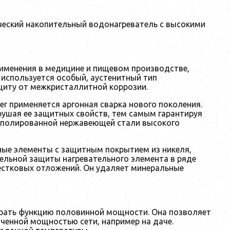
трический накопительный водонагреватель с высокими
рименения в медицине и пищевом производстве,
 используется особый, аустенитный тип
щиту от межкристаллитной коррозии.
er применяется аргонная сварка нового поколения.
рушая ее защитных свойств, тем самым гарантируя
из полированной нержавеющей стали высокого
ные элементы с защитным покрытием из никеля,
тельной защиты нагревательного элемента в ряде
естковых отложений. Он удаляет минеральные
ыбрать функцию половинной мощности. Она позволяет
иченной мощностью сети, например на даче.