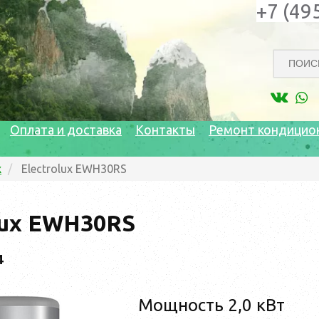
+7 (49
Оплата и доставка
Контакты
Ремонт кондицио
x
Electrolux EWH30RS
lux EWH30RS
4
Мощность 2,0 кВт