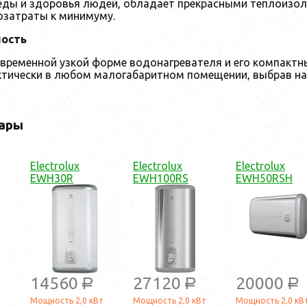
ды и здоровья людей, обладает прекрасными теплоизо
озатраты к минимуму.
ность
временной узкой форме водонагревателя и его компактны
ктически в любом малогабаритном помещении, выбрав н
ары
Electrolux
Electrolux
Electrolux
EWH30R
EWH100RS
EWH50RSH
14560
27120
20000
a
a
a
т
Мощность 2,0 кВт
Мощность 2,0 кВт
Мощность 2,0 кВ