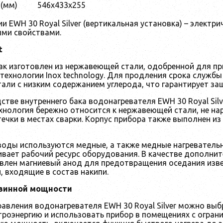
(мм)
546x433x255
рии EWH 30 Royal Silver (вертикальная установка) – элек
ми свойствами.
t
ак изготовлен из нержавеющей стали, одобренной для п
технологии Inox technology. Для продления срока службы
али с низким содержанием углерода, что гарантирует за
стве внутреннего бака водонагревателя EWH 30 Royal Silv
хнология бережно относится к нержавеющей стали, не на
течки в местах сварки. Корпус прибора также выполнен 
воды используются медные, а также медные нагреватель
ивает рабочий ресурс оборудования. В качестве дополни
влен магниевый анод для предотвращения оседания изв
, входящие в состав накипи.
винной мощности
равления водонагревателя EWH 30 Royal Silver можно в
троэнергию и использовать прибор в помещениях с огран