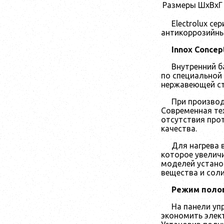
Размеры ШхВхГ 
Electrolux се
антикоррозийны
Innox Concep
Внутренний б
по специальной 
нержавеющей ст
При производ
Современная те
отсутствия про
качества.
Для нагрева 
которое увелич
моделей устано
вещества и соли
Режим поло
На панели уп
экономить элек