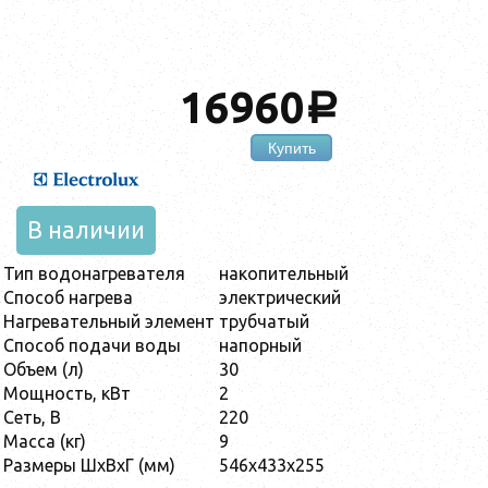
16960
a
Купить
В наличии
Тип водонагревателя
накопительный
Способ нагрева
электрический
Нагревательный элемент
трубчатый
Способ подачи воды
напорный
Объем (л)
30
Мощность, кВт
2
Сеть, В
220
Масса (кг)
9
Размеры ШхВхГ (мм)
546x433x255