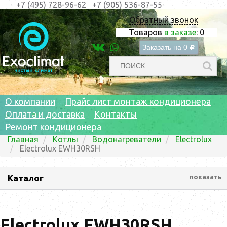
+7 (495) 728-96-62
+7 (905) 536-87-55
Обратный звонок
Товаров
в заказе
:
0
Заказать на
0
c
О компании
Прайс лист монтаж кондиционера
Оплата и доставка
Контакты
Ремонт кондиционера
Главная
Котлы
Водонагреватели
Electrolux
Electrolux EWH30RSH
Каталог
показать
Electrolux EWH30RSH