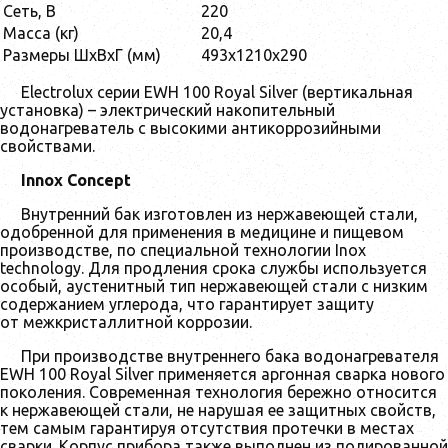
Сеть, В
220
Масса (кг)
20,4
Размеры ШхВхГ (мм)
493x1210x290
Electrolux серии EWH 100 Royal Silver (вертикальная
установка) – электрический накопительный
водонагреватель с высокими антикоррозийными
свойствами.
Innox Concept
Внутренний бак изготовлен из нержавеющей стали,
одобренной для применения в медицине и пищевом
производстве, по специальной технологии Inox
technology. Для продления срока службы используется
особый, аустенитный тип нержавеющей стали с низким
содержанием углерода, что гарантирует защиту
от межкристаллитной коррозии.
При производстве внутреннего бака водонагревателя
EWH 100 Royal Silver применяется аргонная сварка нового
поколения. Современная технология бережно относится
к нержавеющей стали, не нарушая ее защитных свойств,
тем самым гарантируя отсутствия протечки в местах
сварки. Корпус прибора также выполнен из полированной