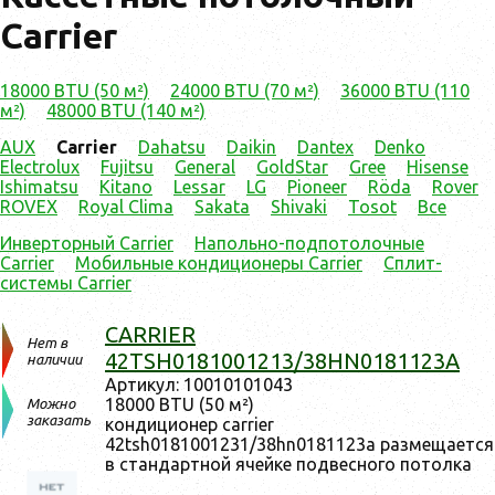
Carrier
18000 BTU (50 м²)
24000 BTU (70 м²)
36000 BTU (110
м²)
48000 BTU (140 м²)
AUX
Carrier
Dahatsu
Daikin
Dantex
Denko
Electrolux
Fujitsu
General
GoldStar
Gree
Hisense
Ishimatsu
Kitano
Lessar
LG
Pioneer
Röda
Rover
ROVEX
Royal Clima
Sakata
Shivaki
Tosot
Все
Инверторный Carrier
Напольно-подпотолочные
Carrier
Мобильные кондиционеры Carrier
Сплит-
системы Carrier
CARRIER
Нет в
42TSH0181001213/38HN0181123A
наличии
Ар­ти­кул: 10010101043
18000 BTU (50 м²)
Можно
заказать
кон­ди­ци­онер carrier
42tsh0181001231/38hn0181123a раз­ме­ща­ет­ся
в стан­дар­тной ячей­ке под­весно­го по­тол­ка