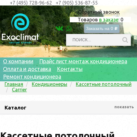
+7 (495) 728-96-62
+7 (905) 536-87-55
Обратный звонок
Товаров
в заказе
:
0
Заказать на
0
c
О компании
Прайс лист монтаж кондиционера
Оплата и доставка
Контакты
Ремонт кондиционера
Главная
Кондиционеры
Кассетные потолочный
Carrier
Каталог
показать
Кассетные потолочный