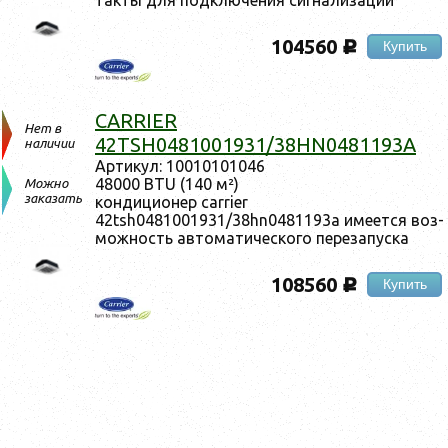
104560
Купить
c
CARRIER
Нет в
42TSH0481001931/38HN0481193A
наличии
Ар­ти­кул: 10010101046
48000 BTU (140 м²)
Можно
заказать
кон­ди­ци­онер carrier
42tsh0481001931/38hn0481193a име­ет­ся воз­
можность ав­то­мати­чес­ко­го пе­реза­пус­ка
108560
Купить
c