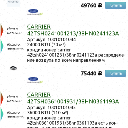
49760
Купить
c
CARRIER
Нет в
42TSH0241001213/38HN0241123A
наличии
Ар­ти­кул: 10010101044
24000 BTU (70 м²)
Можно
заказать
кон­ди­ци­онер carrier
42tsh0241001231/38hn0241123a рас­пре­деле­
ние воз­ду­ха по всем нап­равле­ни­ям
75440
Купить
c
CARRIER
Нет в
42TSH0361001931/38HN0361193A
наличии
Ар­ти­кул: 10010101045
36000 BTU (110 м²)
Можно
заказать
кон­ди­ци­онер carrier
42tsh0361001931/38hn0361193a есть кон­
такты для под­клю­чения сиг­на­лиза­ции