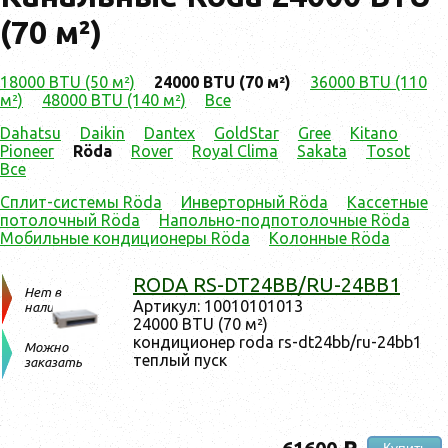
(70 м²)
18000 BTU (50 м²)
24000 BTU (70 м²)
36000 BTU (110
м²)
48000 BTU (140 м²)
Все
Dahatsu
Daikin
Dantex
GoldStar
Gree
Kitano
Pioneer
Röda
Rover
Royal Clima
Sakata
Tosot
Все
Сплит-системы Röda
Инверторный Röda
Кассетные
потолочный Röda
Напольно-подпотолочные Röda
Мобильные кондиционеры Röda
Колонные Röda
RODA RS-DT24BB/RU-24BB1
Нет в
Ар­ти­кул: 10010101013
наличии
24000 BTU (70 м²)
кон­ди­ци­онер roda rs-dt24bb/ru-24bb1
Можно
теп­лый пуск
заказать