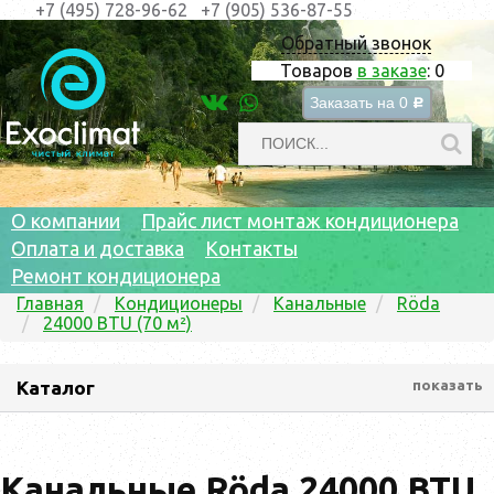
+7 (495) 728-96-62
+7 (905) 536-87-55
Обратный звонок
Товаров
в заказе
:
0
Заказать на
0
c
О компании
Прайс лист монтаж кондиционера
Оплата и доставка
Контакты
Ремонт кондиционера
Главная
Кондиционеры
Канальные
Röda
24000 BTU (70 м²)
Каталог
показать
Канальные Röda 24000 BTU