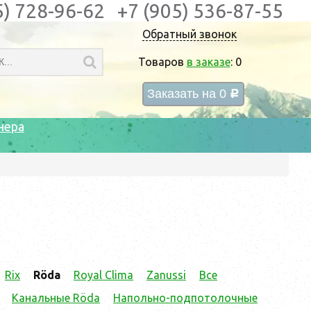
5) 728-96-62
+7 (905) 536-87-55
Обратный звонок
Товаров
в заказе
:
0
Заказать на
0
c
нера
Rix
Röda
Royal Clima
Zanussi
Все
Канальные Röda
Напольно-подпотолочные