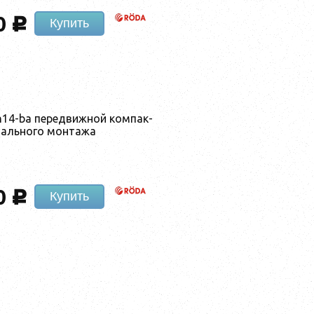
0
c
Купить
h14-ba пе­ред­вижной ком­пак­
­аль­но­го мон­та­жа
0
c
Купить