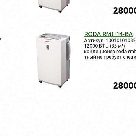
2800
RODA RMH14-BA
a
Ар­ти­кул: 10010101035
12000 BTU (35 м²)
кон­ди­ци­онер roda rm
тный не тре­бу­ет спе­ци
2800