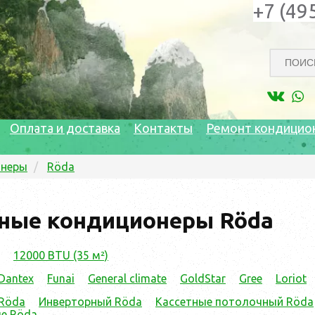
+7 (49
Оплата и доставка
Контакты
Ремонт кондицио
онеры
Röda
ные кондиционеры Röda
12000 BTU (35 м²)
Dantex
Funai
General climate
GoldStar
Gree
Loriot
Röda
Инверторный Röda
Кассетные потолочный Röda
е Röda