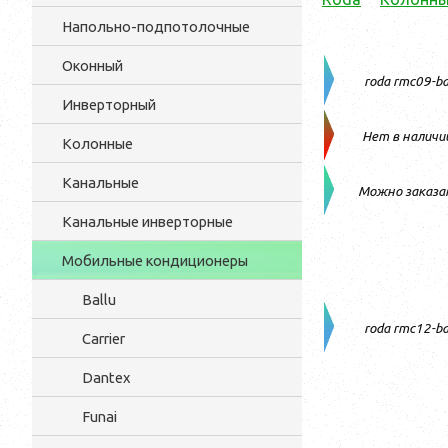
Напольно-подпотолочные
Оконный
roda rmc09-b
Инверторный
Нет в наличи
Колонные
Канальные
Можно заказа
Канальные инверторные
Мобильные кондиционеры
Ballu
roda rmc12-b
Carrier
Dantex
Funai