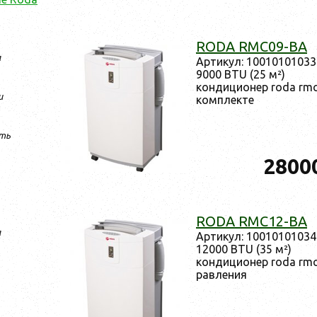
RODA RMC09-BA
a
Ар­ти­кул: 10010101033
9000 BTU (25 м²)
кон­ди­ци­онер roda rm
и
ком­плек­те
ть
2800
RODA RMC12-BA
a
Ар­ти­кул: 10010101034
12000 BTU (35 м²)
кон­ди­ци­онер roda rm
равле­ния