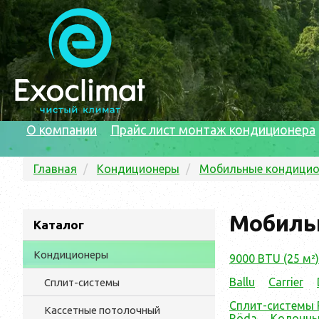
О компании
Прайс лист монтаж кондиционера
Главная
Кондиционеры
Мобильные кондици
Мобиль
Каталог
Кондиционеры
9000 BTU (25 м²)
Ballu
Carrier
Сплит-системы
Сплит-системы 
Кассетные потолочный
Röda
Колонны