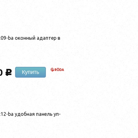
c09-ba окон­ный адап­тер в
0
c
Купить
c12-ba удоб­ная па­нель уп­