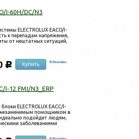
O/I-60H/DC/N3
ис­те­мы ELECTROLUX EACO/I-
ть к пе­репа­дам нап­ря­жения,
иты от неш­татных си­ту­аций,
0
c
Купить
/I-12 FMI/N3_ERP
е бло­ки ELECTROLUX EACC/I-
 не­заме­нимым по­мощ­ни­ком в
 иде­аль­но по­дой­дет лю­дям,
ес­ки­ми за­боле­вани­ями