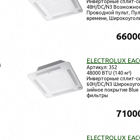
Ин­вертор­ные сплит-с
48H/DC/N3 Воз­можность
Про­вод­ной пульт, Пул
вре­мени, Ши­роко­угол
6600
ELECTROLUX EACC
й
Ар­ти­кул: 352
48000 BTU (140 м²)
Ин­вертор­ные сплит-с
60H/DC/N3 Ши­роко­угол
зий­ное пок­ры­тие Blue
филь­тры
7100
ELECTROLUX EAC