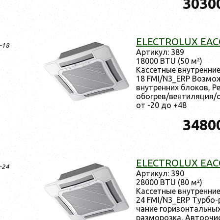
3030
ELECTROLUX EACC
I-18
Ар­ти­кул: 389
18000 BTU (50 м²)
Кас­сетные внут­ренни
18 FMI/N3_ERP Воз­мо
внут­ренних бло­ков, Р
обог­рев/вен­ти­ляция/
от -20 до +48
3480
ELECTROLUX EACC
I-24
Ар­ти­кул: 390
28000 BTU (80 м²)
Кас­сетные внут­ренни
24 FMI/N3_ERP Тур­бо-р
чание го­ризон­таль­ных
раз­мо­роз­ка, Ав­то­очи