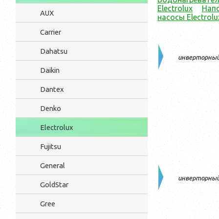
Electrolux
Напо
AUX
насосы Electrolu
Carrier
Dahatsu
инверторны
Daikin
Dantex
Denko
Electrolux
Fujitsu
General
инверторны
GoldStar
Gree