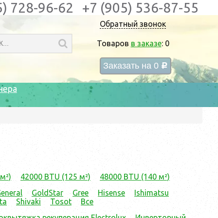
5) 728-96-62
+7 (905) 536-87-55
Обратный звонок
Товаров
в заказе
:
0
Заказать на
0
c
нера
м²)
42000 BTU (125 м²)
48000 BTU (140 м²)
eneral
GoldStar
Gree
Hisense
Ishimatsu
ta
Shivaki
Tosot
Все
оквытяжка рекуперация Electrolux
Инверторный