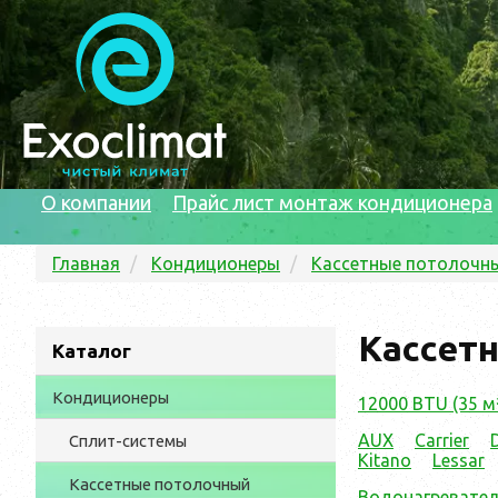
О компании
Прайс лист монтаж кондиционера
Главная
Кондиционеры
Кассетные потолочн
Кассетн
Каталог
Кондиционеры
12000 BTU (35 м
AUX
Carrier
Сплит-системы
Kitano
Lessar
Кассетные потолочный
Водонагреватели