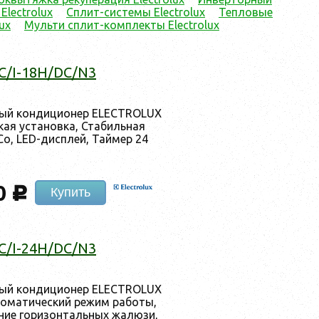
Electrolux
Сплит-системы Electrolux
Тепловые
ux
Мульти cплит-комплекты Electrolux
/I-18H/DC/N3
ный кон­ди­ци­онер ELECTROLUX
я ус­та­нов­ка, Ста­биль­ная
Со, LED-дис­плей, Тай­мер 24
0
c
Купить
/I-24H/DC/N3
ный кон­ди­ци­онер ELECTROLUX
­мати­чес­кий ре­жим ра­боты,
ание го­ризон­таль­ных жа­люзи,