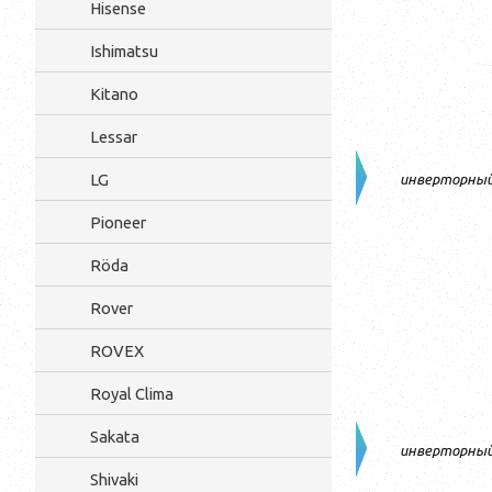
Hisense
Ishimatsu
Kitano
Lessar
LG
инверторны
Pioneer
Röda
Rover
ROVEX
Royal Clima
Sakata
инверторны
Shivaki