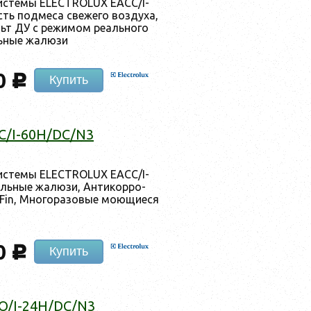
ис­те­мы ELECTROLUX EACC/I-
 под­ме­са све­жего воз­ду­ха,
ьт ДУ с ре­жимом ре­аль­но­го
ь­ные жа­люзи
0
c
Купить
/I-60H/DC/N3
ис­те­мы ELECTROLUX EACC/I-
ь­ные жа­люзи, Ан­ти­кор­ро­
 Fin, Мно­гора­зовые мо­ющи­еся
0
c
Купить
O/I-24H/DC/N3