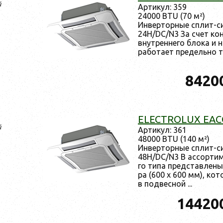
й
Ар­ти­кул: 359
24000 BTU (70 м²)
Ин­вертор­ные сплит-с
24H/DC/N3 За счет кон
внут­ренне­го бло­ка и н
ра­бота­ет пре­дель­но т
8420
ELECTROLUX EAC
й
Ар­ти­кул: 361
48000 BTU (140 м²)
Ин­вертор­ные сплит-с
48H/DC/N3 В ас­сорти­м
го ти­па пред­став­ле­н
ра (600 x 600 мм), ко­то
в под­весной ...
14420