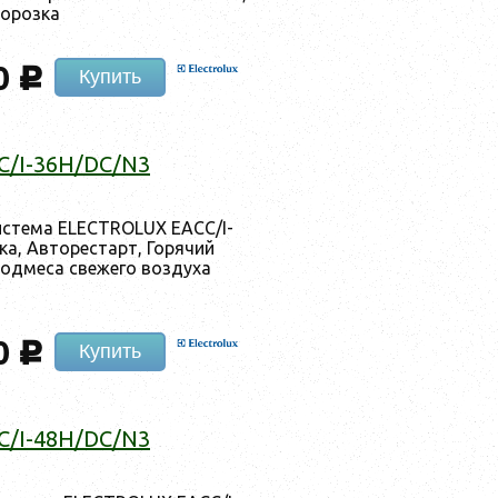
о­роз­ка
0
c
Купить
/I-36H/DC/N3
ис­те­ма ELECTROLUX EACC/I-
а, Ав­то­рес­тарт, Го­рячий
д­ме­са све­жего воз­ду­ха
0
c
Купить
/I-48H/DC/N3