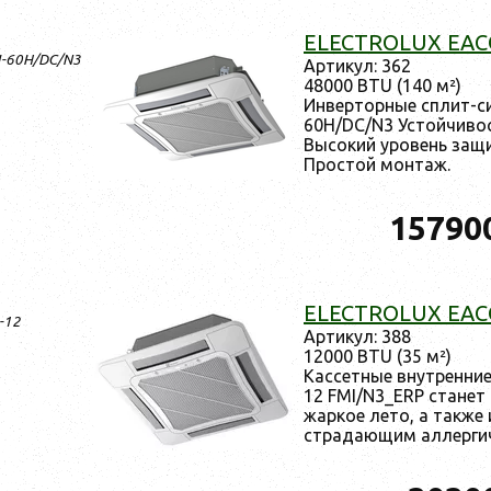
ELECTROLUX EAC
/I-60H/DC/N3
Ар­ти­кул: 362
48000 BTU (140 м²)
Ин­вертор­ные сплит-с
60H/DC/N3 Ус­той­чи­вос
Вы­сокий уро­вень за­щ
Прос­той мон­таж.
15790
ELECTROLUX EACC
I-12
Ар­ти­кул: 388
12000 BTU (35 м²)
Кас­сетные внут­ренни
12 FMI/N3_ERP ста­нет
жар­кое ле­то, а так­же
стра­да­ющим ал­лерги­ч