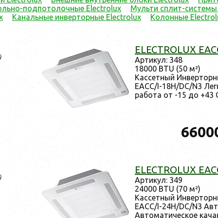
льно-подпотолочные Electrolux
Мульти сплит-системы 
x
Канальные инверторные Electrolux
Колонные Electrol
ELECTROLUX EACC
й
Ар­ти­кул: 348
18000 BTU (50 м²)
Кас­сетный Ин­вертор­
EACC/I-18H/DC/N3 Лег­ка
ра­бота от -15 до +43 
6600
ELECTROLUX EACC
й
Ар­ти­кул: 349
24000 BTU (70 м²)
Кас­сетный Ин­вертор­
EACC/I-24H/DC/N3 Ав­то
Ав­то­мати­чес­кое ка­ч