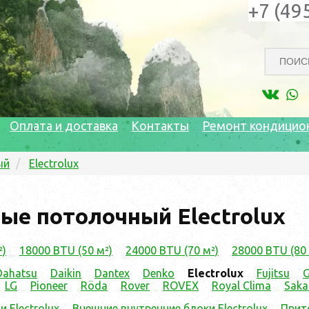
+7 (49
Оплата и доставка
Контакты
Ремонт кондицио
ый
Electrolux
ые потолочный Electrolux
²)
18000 BTU (50 м²)
24000 BTU (70 м²)
28000 BTU (80 
Dahatsu
Daikin
Dantex
Denko
Electrolux
Fujitsu
G
LG
Pioneer
Röda
Rover
ROVEX
Royal Clima
Saka
 Electrolux
Внешние внутренние блоки Electrolux
Прит