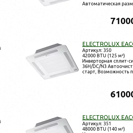
Ав­то­мати­чес­кая раз­м
7100
ELECTROLUX EACC
й
Ар­ти­кул: 350
42000 BTU (125 м²)
Ин­вертор­ная сплит-с
36H/DC/N3 Ав­то­очис­тк
старт, Воз­можность по
6100
ELECTROLUX EACC
й
Ар­ти­кул: 351
48000 BTU (140 м²)