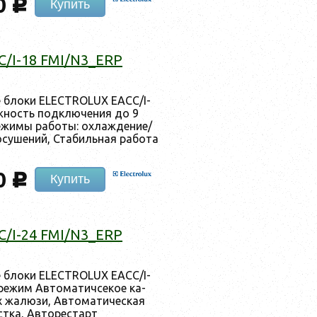
0
c
Купить
/I-18 FMI/N3_ERP
е бло­ки ELECTROLUX EACC/I-
жность под­клю­чения до 9
е­жимы ра­боты: ох­лажде­ние/
осу­шений, Ста­биль­ная ра­бота
0
c
Купить
/I-24 FMI/N3_ERP
е бло­ки ELECTROLUX EACC/I-
е­жим Ав­то­матич­се­кое ка­
 жа­люзи, Ав­то­мати­чес­кая
с­тка, Ав­то­рес­тарт