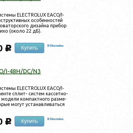
ис­те­мы ELECTROLUX EACO/I-
с­трук­тивных осо­бен­ностей
о­ватор­ско­го ди­зай­на при­бор
и­хо (око­ло 22 дБ).
0
c
Купить
O/I-48H/DC/N3
ис­те­мы ELECTROLUX EACO/I-
ен­те сплит- сис­тем кас­сетно­
ы мо­дели ком­пак­тно­го раз­ме­
рые мо­гут ус­та­нав­ли­вать­ся
0
c
Купить