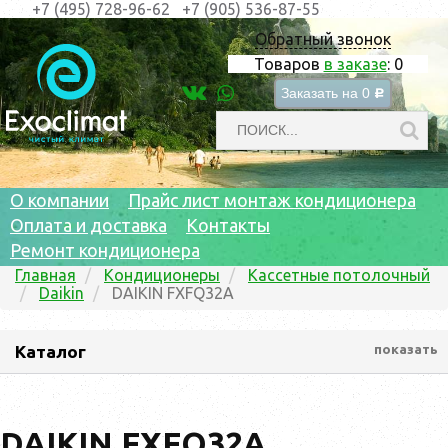
+7 (495) 728-96-62
+7 (905) 536-87-55
Обратный звонок
Товаров
в заказе
:
0
Заказать на
0
c
О компании
Прайс лист монтаж кондиционера
Оплата и доставка
Контакты
Ремонт кондиционера
Главная
Кондиционеры
Кассетные потолочный
Daikin
DAIKIN FXFQ32A
Каталог
показать
DAIKIN FXFQ32A