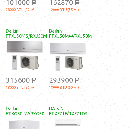
101000
162870
a
a
28000 BTU (80 м²)
12000 BTU (35 м²)
Daikin
Daikin
FTXJ50MS/RXJ50M
FTXJ50MW/RXJ50M
315600
293900
a
a
18000 BTU (50 м²)
18000 BTU (50 м²)
Daikin
DAIKIN
FTXG50LW/RXG50L
FTXF71F/RXF71D9