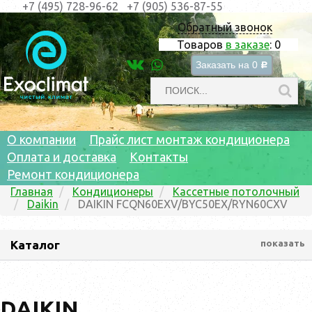
+7 (495) 728-96-62
+7 (905) 536-87-55
Обратный звонок
Товаров
в заказе
:
0
Заказать на
0
c
О компании
Прайс лист монтаж кондиционера
Оплата и доставка
Контакты
Ремонт кондиционера
Главная
Кондиционеры
Кассетные потолочный
Daikin
DAIKIN FCQN60EXV/BYC50EX/RYN60CXV
Каталог
показать
DAIKIN