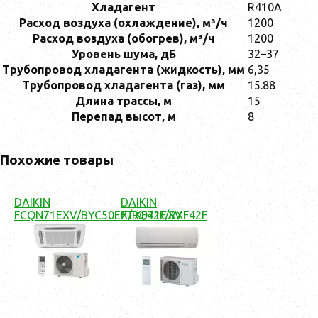
Хладагент
R410A
Расход воздуха (охлаждение), м³/ч
1200
Расход воздуха (обогрев), м³/ч
1200
Уровень шума, дБ
32–37
Трубопровод хладагента (жидкость), мм
6,35
Трубопровод хладагента (газ), мм
15.88
Длина трассы, м
15
Перепад высот, м
8
Похожие товары
DAIKIN
DAIKIN
FCQN71EXV/BYC50EX/RQ71CXV
FTXF42F/RXF42F