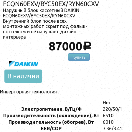
FCQN60EXV/BYC50EX/RYN60CXV
Наружный блок кассетный DAIKIN
FCQN60EXV/BYC50EX/RYN60CXV
Внутренний блок после всех
монтажных работ скрыт под фальш-
потолком и не нарушает дизайн
интерьера
87000
a
Купить
В наличии
Инверторная технология
Нет
Электропитание, В/Гц/Ф
220/50/1
Производительность (охлаждение), Вт
6510
Производительность (обогрев), Вт
6010
EER/COP
3.36/3.41