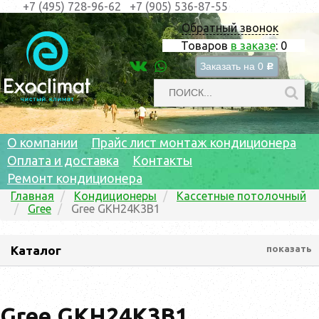
+7 (495) 728-96-62
+7 (905) 536-87-55
Обратный звонок
Товаров
в заказе
:
0
Заказать на
0
c
О компании
Прайс лист монтаж кондиционера
Оплата и доставка
Контакты
Ремонт кондиционера
Главная
Кондиционеры
Кассетные потолочный
Gree
Gree GKH24K3B1
Каталог
показать
Gree GKH24K3B1