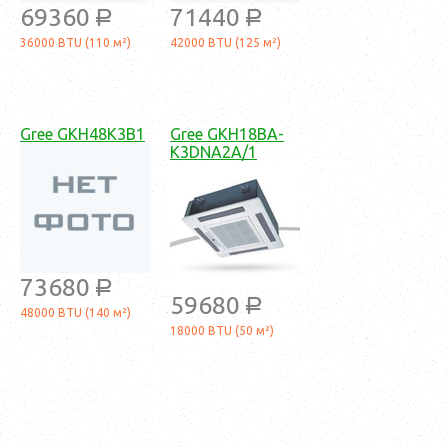
69360
71440
a
a
36000 BTU (110 м²)
42000 BTU (125 м²)
Gree GKH48K3B1
Gree GKH18BA-
K3DNA2A/1
73680
a
59680
a
48000 BTU (140 м²)
18000 BTU (50 м²)