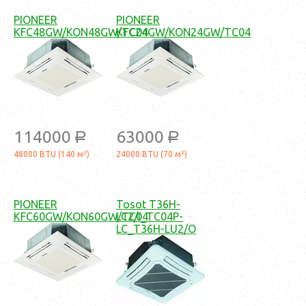
PIONEER
PIONEER
KFC48GW/KON48GW/TC04
KFC24GW/KON24GW/TC04
114000
63000
a
a
48000 BTU (140 м²)
24000 BTU (70 м²)
PIONEER
Tosot T36H-
KFC60GW/KON60GW/TC04
LC2/I_TC04P-
LC_T36H-LU2/O