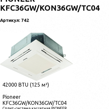
KFC36GW/KON36GW/TC04
Артикул: 742
42000 BTU (125 м²)
Pioneer
KFC36GW/KON36GW/TC04
Сплит-система кассетная PIONEER