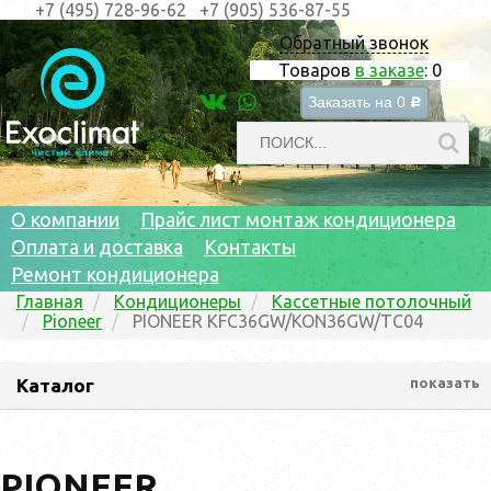
+7 (495) 728-96-62
+7 (905) 536-87-55
Обратный звонок
Товаров
в заказе
:
0
Заказать на
0
c
О компании
Прайс лист монтаж кондиционера
Оплата и доставка
Контакты
Ремонт кондиционера
Главная
Кондиционеры
Кассетные потолочный
Pioneer
PIONEER KFC36GW/KON36GW/TC04
Каталог
показать
PIONEER