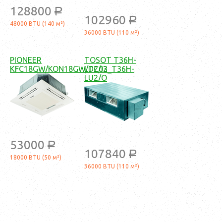
128800
a
102960
a
48000 BTU (140 м²)
36000 BTU (110 м²)
PIONEER
TOSOT T36H-
KFC18GW/KON18GW/TC03
LD2/I2_T36H-
LU2/O
53000
a
107840
a
18000 BTU (50 м²)
36000 BTU (110 м²)