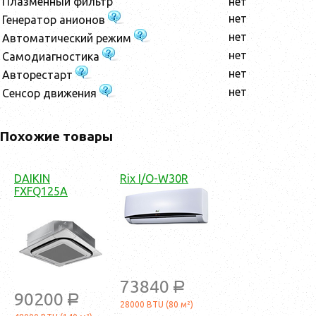
Плазменный фильтр
нет
нет
Генератор анионов
нет
Автоматический режим
нет
Самодиагностика
нет
Авторестарт
нет
Сенсор движения
Похожие товары
DAIKIN
Rix I/O-W30R
FXFQ125A
73840
a
90200
a
28000 BTU (80 м²)