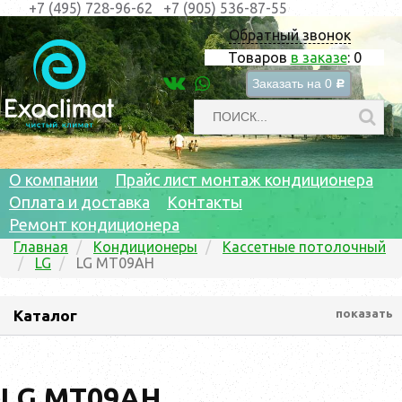
+7 (495) 728-96-62
+7 (905) 536-87-55
Обратный звонок
Товаров
в заказе
:
0
Заказать на
0
c
О компании
Прайс лист монтаж кондиционера
Оплата и доставка
Контакты
Ремонт кондиционера
Главная
Кондиционеры
Кассетные потолочный
LG
LG MT09AH
Каталог
показать
LG MT09AH