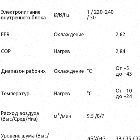
Электропитание
1 / 220–240
Ø/В/Гц
внутреннего блока
/ 50
EER
Охлаждение
2,62
COP
Нагрев
2,84
От −5
Диапазон рабочих
Охлаждение
°C
до +43
От −10
Температур
Нагрев
°C
до +24
Расход воздуха
3
9,5 /8/7
м
/мин
(Выс/Сред/Низ)
Уровень шума (Выс/
дБ(А)±3
38 / 35 / 3