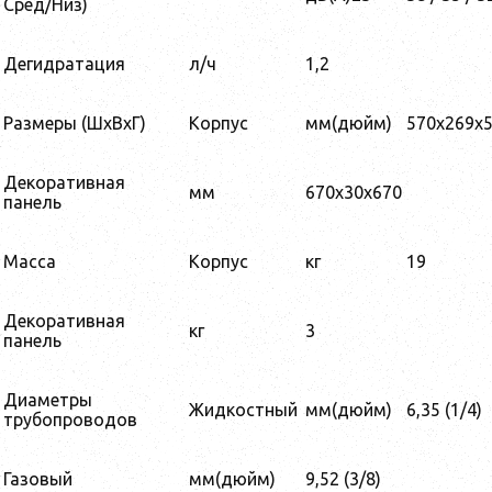
Сред/Низ)
Дегидратация
л/ч
1,2
Размеры (ШxВxГ)
Корпус
мм(дюйм)
570x269x
Декоративная
мм
670x30x670
панель
Масса
Корпус
кг
19
Декоративная
кг
3
панель
Диаметры
Жидкостный
мм(дюйм)
6,35 (1/4)
трубопроводов
Газовый
мм(дюйм)
9,52 (3/8)