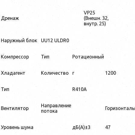
VP25
Дренаж
(Внешн. 32,
внутр. 25)
Наружный блок
UU12 ULDR0
Компрессор
Тип
Ротационный
Хладагент
Количество
г
1200
Тип
R410A
Направление
Вентилятор
Горизонталь
потока
Уровень шума
дБ(А)±3
47