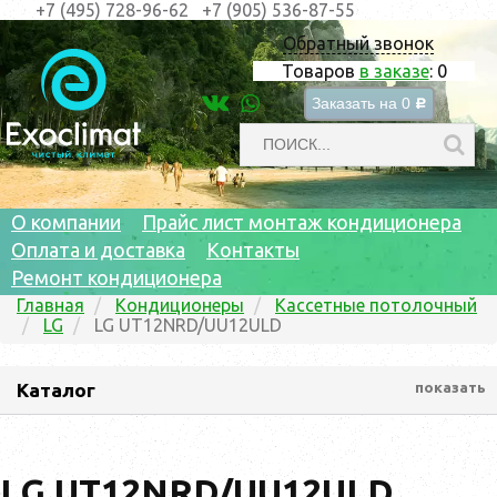
+7 (495) 728-96-62
+7 (905) 536-87-55
Обратный звонок
Товаров
в заказе
:
0
Заказать на
0
c
О компании
Прайс лист монтаж кондиционера
Оплата и доставка
Контакты
Ремонт кондиционера
Главная
Кондиционеры
Кассетные потолочный
LG
LG UT12NRD/UU12ULD
Каталог
показать
LG UT12NRD/UU12ULD