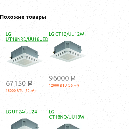
Похожие товары
LG
LG CT12/UU12W
UT18NRD/UU18UED
96000
a
67150
a
12000 BTU (35 м²)
18000 BTU (50 м²)
LG UT24/UU24
LG
СT18NQ/UU18W