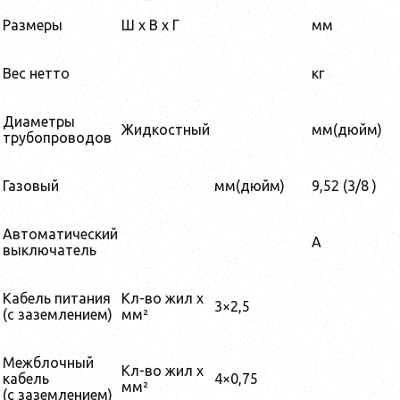
Размеры
Ш x В x Г
мм
Вес нетто
кг
Диаметры
Жидкостный
мм(дюйм)
трубопроводов
Газовый
мм(дюйм)
9,52 (3/8 )
Автоматический
А
выключатель
Кабель питания
Кл-во жил x
3×2,5
(с заземлением)
мм²
Межблочный
Кл-во жил x
кабель
4×0,75
мм²
(с заземлением)