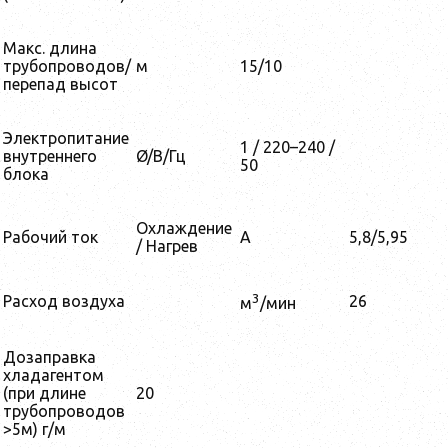
Макс. длина
трубопроводов/
м
15/10
перепад высот
Электропитание
1 / 220–240 /
внутреннего
Ø/В/Гц
50
блока
Охлаждение
Рабочий ток
A
5,8/5,95
/ Нагрев
3
Расход воздуха
26
м
/мин
Дозаправка
хладагентом
(при длине
20
трубопроводов
>5м) г/м