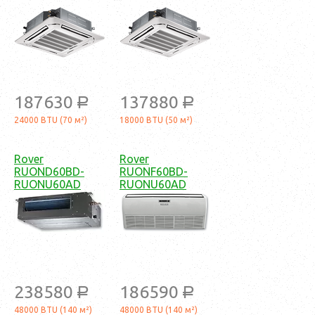
187630
137880
a
a
24000 BTU (70 м²)
18000 BTU (50 м²)
Rover
Rover
RUOND60BD-
RUONF60BD-
RUONU60AD
RUONU60AD
238580
186590
a
a
48000 BTU (140 м²)
48000 BTU (140 м²)