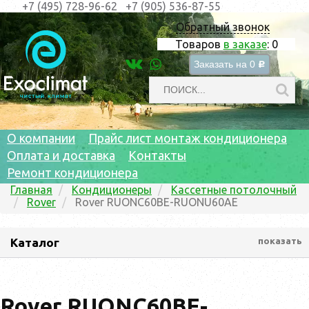
+7 (495) 728-96-62
+7 (905) 536-87-55
Обратный звонок
Товаров
в заказе
:
0
Заказать на
0
c
О компании
Прайс лист монтаж кондиционера
Оплата и доставка
Контакты
Ремонт кондиционера
Главная
Кондиционеры
Кассетные потолочный
Rover
Rover RUONC60BE-RUONU60AE
Каталог
показать
Rover RUONC60BE-