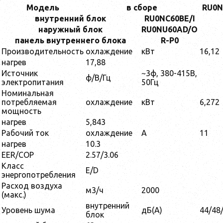
Модель
в сборе
RU0N
внутренний блок
RU0NC60BE/I
наружный блок
RU0NU60AD/O
панель внутреннего блока
R-P0
Производительность
охлаждение
кВт
16,12
нагрев
17,88
Источник
~3ф, 380-415В,
ф/В/Гц
электропитания
50Гц
Номинальная
потребляемая
охлаждение
кВт
6,272
мощность
нагрев
5,843
Рабочий ток
охлаждение
A
11
нагрев
10.3
EER/COP
2.57/3.06
Класс
E/D
энергопотребления
Расход воздуха
м3/ч
2000
(макс.)
внутренний
Уровень шума
дБ(А)
44/48
блок