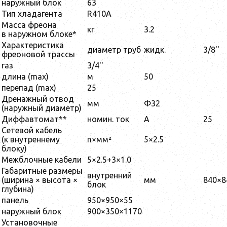
наружный блок
63
Тип хладагента
R410А
Масса фреона
кг
3.2
в наружном блоке*
Характеристика
диаметр труб
жидк.
3/8''
фреоновой трассы
газ
3/4''
длина (max)
м
50
перепад (max)
25
Дренажный отвод
мм
Φ32
(наружный диаметр)
Диффавтомат**
номин. ток
A
25
Сетевой кабель
(к внутреннему
n×мм²
5×2.5
блоку)
Межблочные кабели
5×2.5+3×1.0
Габаритные размеры
внутренний
(ширина × высота ×
мм
840×8
блок
глубина)
панель
950×950×55
наружный блок
900×350×1170
Установочные