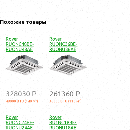
Похожие товары
Rover
Rover
RUONC48BE-
RUONC36BE-
RUONU48AE
RUONU36AE
328030
261360
a
a
48000 BTU (140 м²)
36000 BTU (110 м²)
Rover
Rover
RUONC24BE-
RU1NC18BE-
RUONU24AE
RUONU18AE