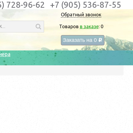
5) 728-96-62
+7 (905) 536-87-55
Обратный звонок
Товаров
в заказе
:
0
Заказать на
0
c
нера