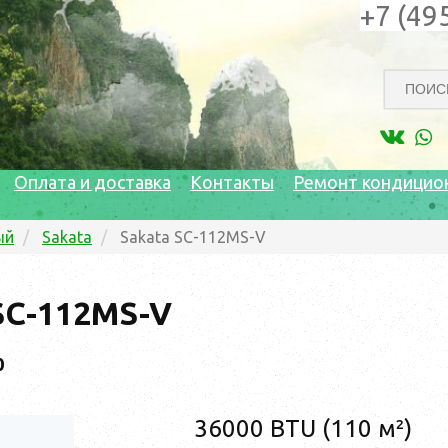
+7 (49
Оплата и доставка
Контакты
Ремонт кондицио
ый
Sakata
Sakata SC-112MS-V
SC-112MS-V
0
36000 BTU (110 м²)