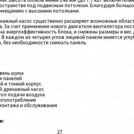
остранстве под подвесным потолком. Благодаря большо
омещениях с высокими потолками.
нажный насос существенно расширяет возможные област
а. За счет применения нового двигателя вентилятора пос
а энергоэффективность блока, и снижены размеры и вес 
 В каждом из четырех углов лицевой панели имеется угл
, без необходимости снимать панель.
овень шума
я панелей
й и тонкий корпус
й дренажный насос
гол подачи воздуха
ргопотребление
монтажа и обслуживания
и:
27