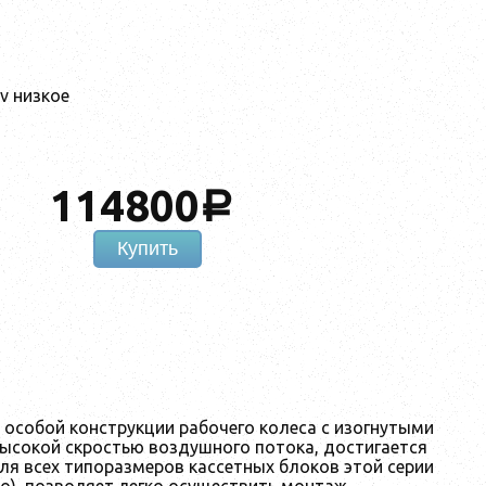
v низкое
114800
a
Купить
т особой конструкции рабочего колеса с изогнутыми
высокой скростью воздушного потока, достигается
ля всех типоразмеров кассетных блоков этой серии
но), позволяет легко осуществить монтаж