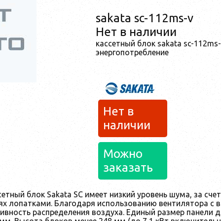
sakata sc-112ms-v
Нет в наличии
кассетный блок sakata sc-112ms-
энергопотребление
Нет в
наличии
Можно
заказать
етный блок Sakata SC имеет низкий уровень шума, за сче
тях лопатками. Благодаря использованию вентилятора с 
ивность распределения воздуха. Единый размер панели д
мм. Высота блоков менее 248 мм (до 7,1 кВт включитель