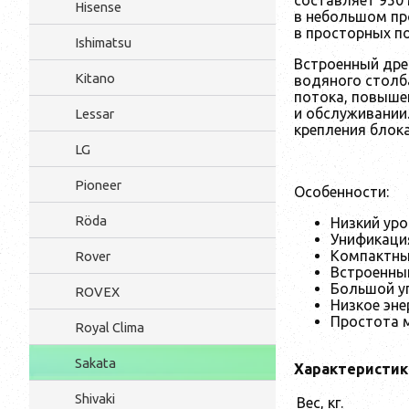
Hisense
в небольшом пр
в просторных п
Ishimatsu
Встроенный дре
Kitano
водяного столб
потока, повышен
и обслуживании.
Lessar
крепления блока
LG
Pioneer
Особенности:
Röda
Низкий ур
Унификаци
Компактны
Rover
Встроенны
Большой у
ROVEX
Низкое эне
Простота 
Royal Clima
Sakata
Характеристик
Shivaki
Вес, кг.