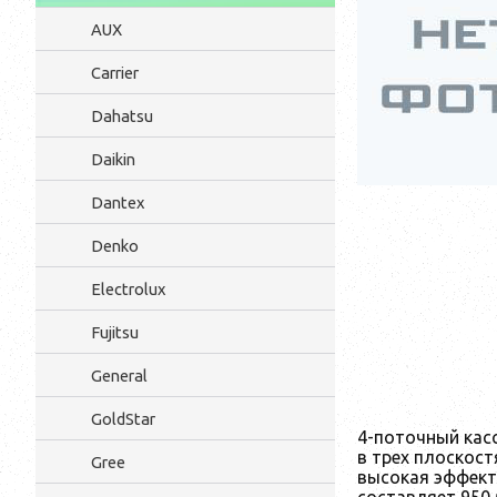
AUX
Carrier
Dahatsu
Daikin
Dantex
Denko
Electrolux
Fujitsu
General
GoldStar
4-поточный касс
в трех плоскос
Gree
высокая эффект
составляет 950 