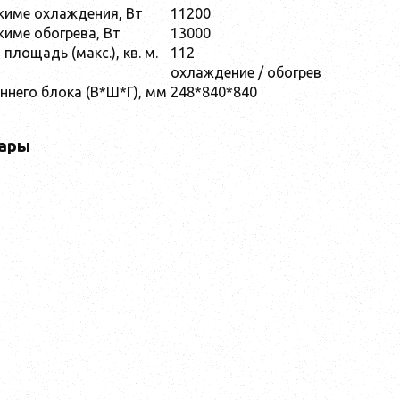
жиме охлаждения, Вт
11200
име обогрева, Вт
13000
лощадь (макс.), кв. м.
112
ы
охлаждение / обогрев
ннего блока (В*Ш*Г), мм
248*840*840
ары