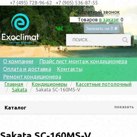
+7 (495) 728-96-62
+7 (905) 536-87-55
Обратный звонок
Товаров
в заказе
:
0
Заказать на
0
c
О компании
Прайс лист монтаж кондиционера
Оплата и доставка
Контакты
Ремонт кондиционера
Главная
Кондиционеры
Кассетные потолочный
Sakata
Sakata SC-160MS-V
Каталог
показать
Sakata SC-160MS-V