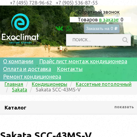
+7 (495) 728-96-62
+7 (905) 536-87-55
Обратный звонок
Товаров
в заказе
:
0
Заказать на
0
c
О компании
Прайс лист монтаж кондиционера
Оплата и доставка
Контакты
Ремонт кондиционера
Главная
Кондиционеры
Кассетные потолочный
Sakata
Sakata SCC-43MS-V
Каталог
показать
Sakata SCC-43MS-V