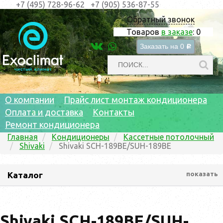
+7 (495) 728-96-62
+7 (905) 536-87-55
Обратный звонок
Товаров
в заказе
:
0
Заказать на
0
c
О компании
Прайс лист монтаж кондиционера
Оплата и доставка
Контакты
Ремонт кондиционера
Главная
Кондиционеры
Кассетные потолочный
Shivaki
Shivaki SCH-189BE/SUH-189BE
Каталог
показать
Shivaki SCH-189BE/SUH-