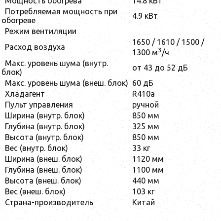
Мощность обогрева
14.8 кВт
Потребляемая мощность при
4.9 кВт
обогреве
Режим вентиляции
1650 / 1610 / 1500 /
Расход воздуха
3
1300 м
/ч
Макс. уровень шума (внутр.
от 43 до 52 дБ
блок)
Макс. уровень шума (внеш. блок)
60 дБ
Хладагент
R410a
Пульт управления
ручной
Ширина (внутр. блок)
850 мм
Глубина (внутр. блок)
325 мм
Высота (внутр. блок)
850 мм
Вес (внутр. блок)
33 кг
Ширина (внеш. блок)
1120 мм
Глубина (внеш. блок)
1100 мм
Высота (внеш. блок)
440 мм
Вес (внеш. блок)
103 кг
Страна-производитель
Китай