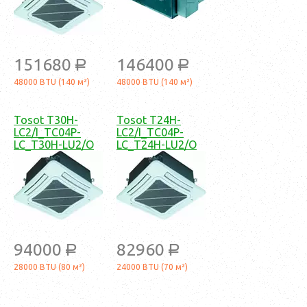
151680
146400
a
a
48000 BTU (140 м²)
48000 BTU (140 м²)
Tosot T30H-
Tosot T24H-
LC2/I_TC04P-
LC2/I_TC04P-
LC_T30H-LU2/O
LC_T24H-LU2/O
94000
82960
a
a
28000 BTU (80 м²)
24000 BTU (70 м²)