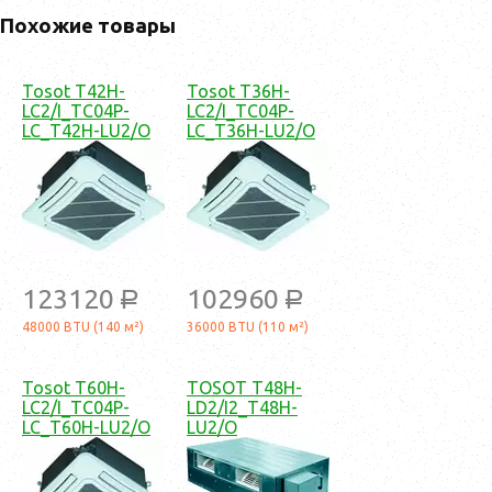
Похожие товары
Tosot T42H-
Tosot T36H-
LC2/I_TC04P-
LC2/I_TC04P-
LC_T42H-LU2/O
LC_T36H-LU2/O
123120
102960
a
a
48000 BTU (140 м²)
36000 BTU (110 м²)
Tosot T60H-
TOSOT T48H-
LC2/I_TC04P-
LD2/I2_T48H-
LC_T60H-LU2/O
LU2/O