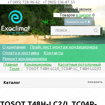
+7 (495) 728-96-62
+7 (905) 536-87-55
Обратный звонок
Товаров
в заказе
:
0
Заказать на
0
c
О компании
Прайс лист монтаж кондиционера
Оплата и доставка
Контакты
Ремонт кондиционера
Главная
Кондиционеры
Кассетные потолочный
Tosot
TOSOT T48H-LC2/I_TC04P-LC_T48H-LU2/O
Каталог
показать
TOSOT T48H-LC2/I_TC04P-