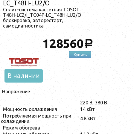
LC_T48H-LU2/O
Сплит-система кассетная TOSOT
T48H-LC2/I_TC04P-LC_T48H-LU2/O
блокировка, авторестарт,
самодиагностика
128560
a
Купить
В наличии
Напряжение
220 В, 380 В
Мощность охлаждения
14 кВт
Потребляемая мощность при
4.8 кВт
охлаждении
Режим обогрева