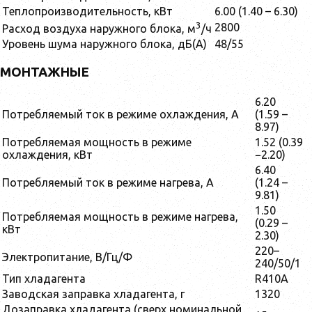
Теплопроизводительность, кВт
6.00 (1.40 – 6.30)
3
2800
Расход воздуха наружного блока, м
/ч
Уровень шума наружного блока, дБ(А)
48/55
МОНТАЖНЫЕ
6.20
Потребляемый ток в режиме охлаждения, А
(1.59 –
8.97)
Потребляемая мощность в режиме
1.52 (0.39
охлаждения, кВт
−2.20)
6.40
Потребляемый ток в режиме нагрева, А
(1.24 –
9.81)
1.50
Потребляемая мощность в режиме нагрева,
(0.29 –
кВт
2.30)
220–
Электропитание, В/Гц/Ф
240/50/1
Тип хладагента
R410A
Заводская заправка хладагента, г
1320
Дозаправка хладагента (сверх номинальной