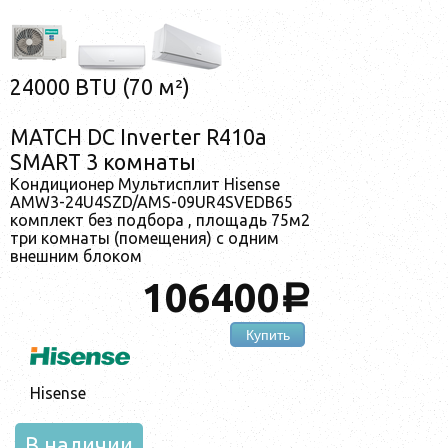
24000 BTU (70 м²)
MATCH DC Inverter R410a
SMART 3 комнаты
Кондиционер Мультисплит Hisense
AMW3-24U4SZD/AMS-09UR4SVEDB65
комплект без подбора , площадь 75м2
три комнаты (помещения) с одним
внешним блоком
106400
a
Купить
Hisense
В наличии