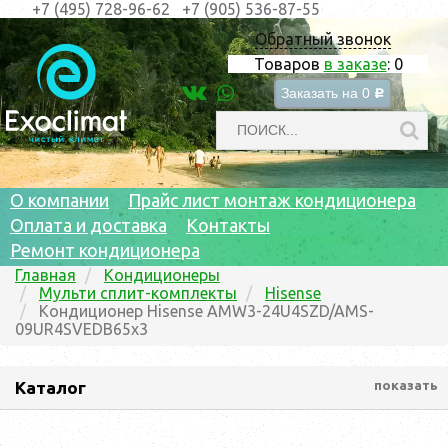
+7 (495) 728-96-62
+7 (905) 536-87-55
Обратный звонок
Товаров
в заказе
:
0
Заказать на
0
c
О компании
Прайс лист монтаж кондиционера
Оплата и доставка
Контакты
Ремонт кондиционера
Главная
Кондиционеры
Мульти cплит-комплекты
Hisense
Кондиционер Hisense AMW3-24U4SZD/AMS-
09UR4SVEDB65x3
Каталог
показать