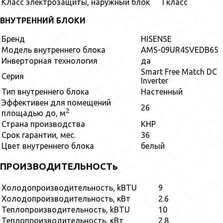
Класс электрозащиты, наружный блок
I класс
ВНУТРЕННИЙ БЛОКИ
Бренд
HISENSE
Модель внутреннего блока
AMS-09UR4SVEDB65
Инверторная технология
да
Smart Free Match DC
Серия
Inverter
Тип внутреннего блока
Настенный
Эффективен для помещений
26
2
площадью до, м
Страна производства
КНР
Срок гарантии, мес.
36
Цвет внутреннего блока
белый
ПРОИЗВОДИТЕЛЬНОСТь
Холодопроизводительность, kBTU
9
Холодопроизводительность, кВт
2.6
Теплопроизводительность, kBTU
10
Теплопроизводительность, кВт
2.8