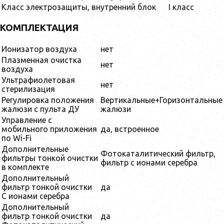
Класс электрозащиты, внутренний блок
I класс
КОМПЛЕКТАЦИЯ
Ионизатор воздуха
нет
Плазменная очистка
нет
воздуха
Ультрафиолетовая
нет
стерилизация
Регулировка положения
Вертикальные+Горизонтальные
жалюзи с пульта ДУ
жалюзи
Управление c
мобильного приложения
да, встроенное
по Wi-Fi
Дополнительные
Фотокаталитический фильтр,
фильтры тонкой очистки
фильтр с ионами серебра
в комплекте
Дополнительный
фильтр тонкой очистки
да
С ионами серебра
Дополнительный
фильтр тонкой очистки
да