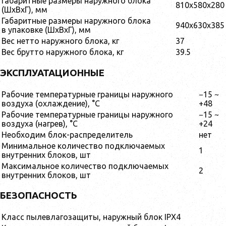
Габаритные размеры наружного блока
810x580x280
(ШxВxГ), мм
Габаритные размеры наружного блока
940x630x385
в упаковке (ШxВxГ), мм
Вес нетто наружного блока, кг
37
Вес брутто наружного блока, кг
39.5
ЭКСПЛУАТАЦИОННЫЕ
Рабочие температурные границы наружного
−15 ~
воздуха (охлаждение), °C
+48
Рабочие температурные границы наружного
−15 ~
воздуха (нагрев), °C
+24
Необходим блок-раcпределитель
нет
Минимальное количество подключаемых
1
внутренних блоков, шт
Максимальное количество подключаемых
2
внутренних блоков, шт
БЕЗОПАСНОСТЬ
Класс пылевлагозащиты, наружный блок
IPX4