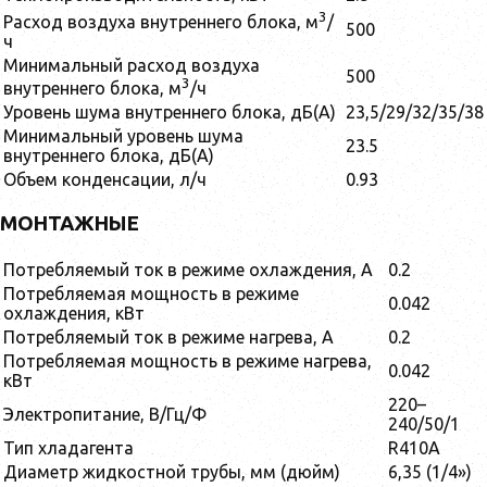
3
Расход воздуха внутреннего блока, м
/
500
ч
Минимальный расход воздуха
500
3
внутреннего блока, м
/ч
Уровень шума внутреннего блока, дБ(А)
23,5/29/32/35/38
Минимальный уровень шума
23.5
внутреннего блока, дБ(А)
Объем конденсации, л/ч
0.93
МОНТАЖНЫЕ
Потребляемый ток в режиме охлаждения, А
0.2
Потребляемая мощность в режиме
0.042
охлаждения, кВт
Потребляемый ток в режиме нагрева, А
0.2
Потребляемая мощность в режиме нагрева,
0.042
кВт
220–
Электропитание, В/Гц/Ф
240/50/1
Тип хладагента
R410A
Диаметр жидкостной трубы, мм (дюйм)
6,35 (1/4»)