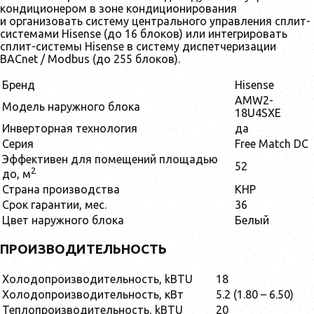
кондиционером в зоне кондиционирования
и организовать систему центрального управления сплит-
системами Hisense (до 16 блоков) или интегрировать
сплит-системы Hisense в систему диспетчеризации
BACnet / Modbus (до 255 блоков).
Бренд
Hisense
AMW2-
Модель наружного блока
18U4SXE
Инверторная технология
да
Серия
Free Match DC
Эффективен для помещений площадью
52
2
до, м
Страна производства
КНР
Срок гарантии, мес.
36
Цвет наружного блока
Белый
ПРОИЗВОДИТЕЛЬНОСТЬ
Холодопроизводительность, kBTU
18
Холодопроизводительность, кВт
5.2 (1.80 – 6.50)
Теплопроизводительность, kBTU
20