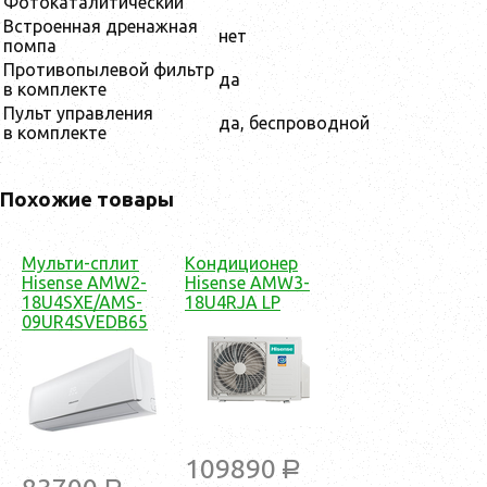
Фотокаталитический
Встроенная дренажная
нет
помпа
Противопылевой фильтр
да
в комплекте
Пульт управления
да, беспроводной
в комплекте
Похожие товары
Мульти-сплит
Кондиционер
Hisense AMW2-
Hisense AMW3-
18U4SXE/AMS-
18U4RJA LP
09UR4SVEDB65
109890
a