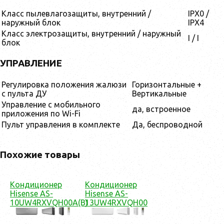
Класс пылевлагозащиты, внутренний /
IPX0 /
наружный блок
IPX4
Класс электрозащиты, внутренний / наружный
I / I
блок
УПРАВЛЕНИЕ
Регулировка положения жалюзи
Горизонтальные +
с пульта ДУ
Вертикальные
Управление c мобильного
да, встроенное
приложения по Wi-Fi
Пульт управления в комплекте
Да, беспроводной
Похожие товары
Кондиционер
Кондиционер
Hisense AS-
Hisense AS-
10UW4RXVQH00A(B)
13UW4RXVQH00