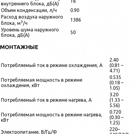
18
внутреннего блока, дБ(А)
Объем конденсации, л/ч
0.90
Расход воздуха наружного
1386
3
блока, м
/ч
Уровень шума наружного
50
блока, дБ(А)
МОНТАЖНЫЕ
2.40
Потребляемый ток в режиме охлаждения, А
(0.81 –
4.71)
0.535
Потребляемая мощность в режиме
(0.18 –
охлаждения, кВт
1.05)
3.20
Потребляемый ток в режиме нагрева, А
(1.33 –
5.56)
0.720
Потребляемая мощность в режиме нагрева,
(0.30 –
кВт
1.25)
220–
Электропитание, В/Гц/Ф