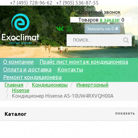
+7 (495) 728-96-62
+7 (905) 536-87-55
Обратный звонок
Товаров
в заказе
:
0
Заказать на
0
c
О компании
Прайс лист монтаж кондиционера
Оплата и доставка
Контакты
Ремонт кондиционера
Главная
Кондиционеры
Инверторный
Hisense
Кондиционер Hisense AS-10UW4RXVQH00A
Каталог
показать