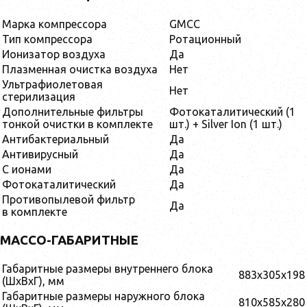
Марка компрессора
GMCC
Тип компрессора
Ротационный
Ионизатор воздуха
Да
Плазменная очистка воздуха
Нет
Ультрафиолетовая
Нет
стерилизация
Дополнительные фильтры
Фотокаталитический (1
тонкой очистки в комплекте
шт.) + Silver Ion (1 шт.)
Антибактериальный
Да
Антивирусный
Да
С ионами
Да
Фотокаталитический
Да
Противопылевой фильтр
Да
в комплекте
МАССО-ГАБАРИТНЫЕ
Габаритные размеры внутреннего блока
883x305x198
(ШxВxГ), мм
Габаритные размеры наружного блока
810x585x280