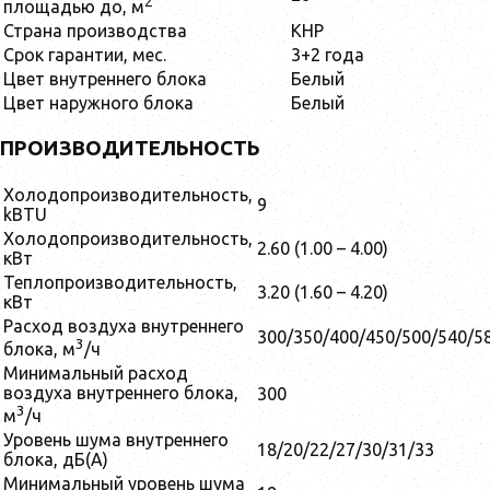
2
площадью до, м
Страна производства
КНР
Срок гарантии, мес.
3+2 года
Цвет внутреннего блока
Белый
Цвет наружного блока
Белый
ПРОИЗВОДИТЕЛЬНОСТЬ
Холодопроизводительность,
9
kBTU
Холодопроизводительность,
2.60 (1.00 – 4.00)
кВт
Теплопроизводительность,
3.20 (1.60 – 4.20)
кВт
Расход воздуха внутреннего
300/350/400/450/500/540/5
3
блока, м
/ч
Минимальный расход
воздуха внутреннего блока,
300
3
м
/ч
Уровень шума внутреннего
18/20/22/27/30/31/33
блока, дБ(А)
Минимальный уровень шума