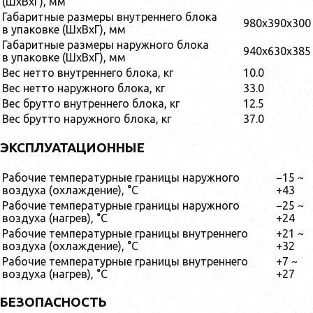
(ШxВxГ), мм
Габаритные размеры внутреннего блока
980x390x300
в упаковке (ШxВxГ), мм
Габаритные размеры наружного блока
940x630x385
в упаковке (ШxВxГ), мм
Вес нетто внутреннего блока, кг
10.0
Вес нетто наружного блока, кг
33.0
Вес брутто внутреннего блока, кг
12.5
Вес брутто наружного блока, кг
37.0
ЭКСПЛУАТАЦИОННЫЕ
Рабочие температурные границы наружного
−15 ~
воздуха (охлаждение), °C
+43
Рабочие температурные границы наружного
−25 ~
воздуха (нагрев), °C
+24
Рабочие температурные границы внутреннего
+21 ~
воздуха (охлаждение), °C
+32
Рабочие температурные границы внутреннего
+7 ~
воздуха (нагрев), °C
+27
БЕЗОПАСНОСТЬ