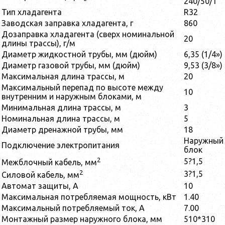
240/50/1
Тип хладагента
R32
Заводская заправка хладагента, г
860
Дозаправка хладагента (сверх номинальной
20
длины трассы), г/м
Диаметр жидкостной трубы, мм (дюйм)
6,35 (1/4»)
Диаметр газовой трубы, мм (дюйм)
9,53 (3/8»)
Максимальная длина трассы, м
20
Максимальный перепад по высоте между
10
внутренним и наружным блоками, м
Минимальная длина трассы, м
3
Номинальная длина трассы, м
5
Диаметр дренажной трубы, мм
18
Наружный
Подключение электропитания
блок
2
5?1,5
Межблочный кабель, мм
2
3?1,5
Силовой кабель, мм
Автомат защиты, А
10
Максимальная потребляемая мощность, кВт
1.40
Максимальный потребляемый ток, А
7.00
Монтажный размер наружного блока, мм
510*310