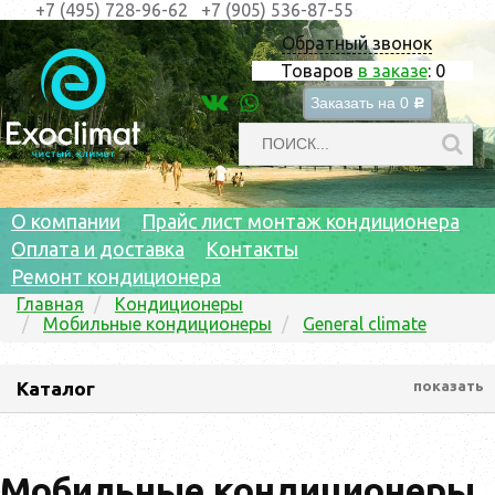
+7 (495) 728-96-62
+7 (905) 536-87-55
Обратный звонок
Товаров
в заказе
:
0
Заказать на
0
c
О компании
Прайс лист монтаж кондиционера
Оплата и доставка
Контакты
Ремонт кондиционера
Главная
Кондиционеры
Мобильные кондиционеры
General climate
Каталог
показать
Мобильные кондиционеры