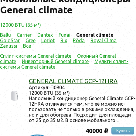
General climate
12000 BTU (35 м²)
Ballu
Carrier
Dantex
Funai
General climate
GoldStar
Gree
Loriot
Rix
Röda
Royal Clima
Zanussi
Все
Сплит-системы General climate
Оконный General
climate
Инверторный General climate
Мульти сплит-
системы General climate
GENERAL CLIMATE GCP-12HRA
Ар­ти­кул: П0804
12000 BTU (35 м²)
На­поль­ный кон­ди­ци­онер General Climate GCP-
12HRA от­ли­ча­ет­ся тем, что ее мож­но ис­
поль­зо­вать не толь­ко в ре­жиме ох­лажде­ния,
но и для обог­ре­ва. Под­хо­дит для пло­щади
от 25 до 35 м2. В ос­но­ве мо­биль­но­го ...
40000
Купить
c