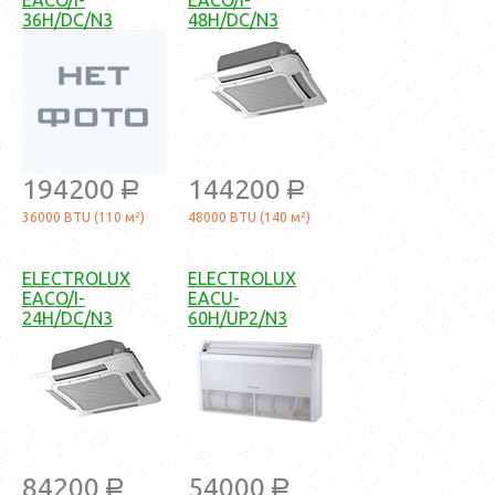
36H/DC/N3
48H/DC/N3
194200
144200
a
a
36000 BTU (110 м²)
48000 BTU (140 м²)
ELECTROLUX
ELECTROLUX
EACO/I-
EACU-
24H/DC/N3
60H/UP2/N3
84200
54000
a
a