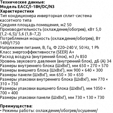
Технические данные:
Модель EACС/I-18H/DC/N3
Характеристики
Тип кондиционера инверторная сплит-система
кассетного типа
Средняя площадь помещения, м2 50
Производительность (охлаждение/обогрев), кВт 5,0
(1,2~6,5)/ 5,6 (1,8~7,2)
Потребляемая мощность (охлаждение/обогрев), Вт
1490/1750
Напряжение питания, В, Гц, Ф 220–240 V, 50 Hz, 1 Ph
Класс энергоэффективности (SEER) A+
Расход воздуха (внутренний блок), м3 /ч 850
Уровень звукового давления (внутренний блок), дБ (А) 34
Размеры внутреннего блока (ШхВхГ), мм 650 × 270 × 570
Размеры внешнего блока (ШхВхГ), мм 900 × 640 × 300
Размеры панели (ШхВхГ), мм 650 × 30 × 650
Размеры упаковки внутреннего блока (ШхВхГ), мм 770 ×
310 × 750
Размеры упаковки вшешнего блока (ШхВхГ), мм 1050 ×
700 × 400
Размеры упаковки панели (ШхВхГ), мм 730 × 130 × 730
Преимущества:
• Режимы работы: охлаждение/обогрев/осушение/