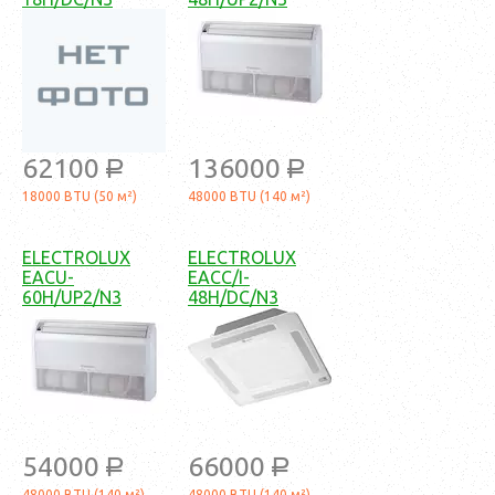
62100
136000
a
a
18000 BTU (50 м²)
48000 BTU (140 м²)
ELECTROLUX
ELECTROLUX
EACU-
EACC/I-
60H/UP2/N3
48H/DC/N3
54000
66000
a
a
48000 BTU (140 м²)
48000 BTU (140 м²)