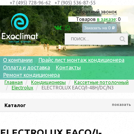
+7 (495) 728-96-62
+7 (905) 536-87-55
Обратный звонок
Товаров
в заказе
:
0
Заказать на
0
c
О компании
Прайс лист монтаж кондиционера
Оплата и доставка
Контакты
Ремонт кондиционера
Главная
Кондиционеры
Кассетные потолочный
Electrolux
ELECTROLUX EACO/I-48H/DC/N3
Каталог
показать
ELECTROLUX EACO/I-