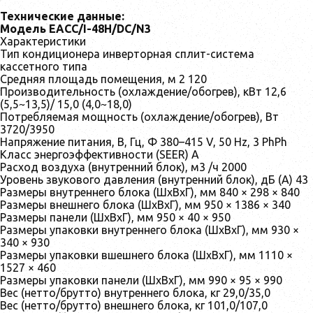
Технические данные:
Модель EACС/I-48H/DC/N3
Характеристики
Тип кондиционера инверторная сплит-система
кассетного типа
Средняя площадь помещения, м 2 120
Производительность (охлаждение/обогрев), кВт 12,6
(5,5~13,5)/ 15,0 (4,0~18,0)
Потребляемая мощность (охлаждение/обогрев), Вт
3720/3950
Напряжение питания, В, Гц, Ф 380–415 V, 50 Hz, 3 PhPh
Класс энергоэффективности (SEER) A
Расход воздуха (внутренний блок), м3 /ч 2000
Уровень звукового давления (внутренний блок), дБ (А) 43
Размеры внутреннего блока (ШхВхГ), мм 840 × 298 × 840
Размеры внешнего блока (ШхВхГ), мм 950 × 1386 × 340
Размеры панели (ШхВхГ), мм 950 × 40 × 950
Размеры упаковки внутреннего блока (ШхВхГ), мм 930 ×
340 × 930
Размеры упаковки вшешнего блока (ШхВхГ), мм 1110 ×
1527 × 460
Размеры упаковки панели (ШхВхГ), мм 990 × 95 × 990
Вес (нетто/брутто) внутреннего блока, кг 29,0/35,0
Вес (нетто/брутто) внешнего блока, кг 101,0/107,0