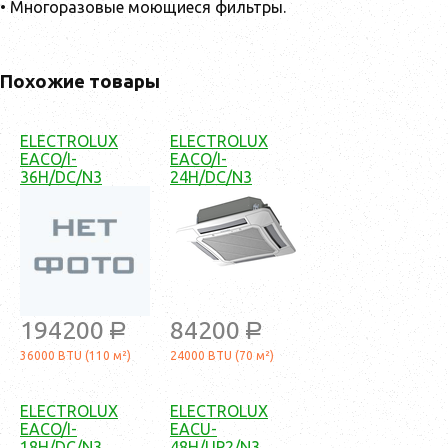
• Многоразовые моющиеся фильтры.
Похожие товары
ELECTROLUX
ELECTROLUX
EACO/I-
EACO/I-
36H/DC/N3
24H/DC/N3
194200
84200
a
a
36000 BTU (110 м²)
24000 BTU (70 м²)
ELECTROLUX
ELECTROLUX
EACO/I-
EACU-
18H/DC/N3
48H/UP2/N3