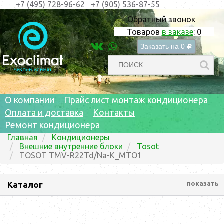
+7 (495) 728-96-62
+7 (905) 536-87-55
Обратный звонок
Товаров
в заказе
:
0
Заказать на
0
c
О компании
Прайс лист монтаж кондиционера
Оплата и доставка
Контакты
Ремонт кондиционера
Главная
Кондиционеры
Внешние внутренние блоки
Tosot
TOSOT TMV-R22Td/Na-K_MTO1
Каталог
показать