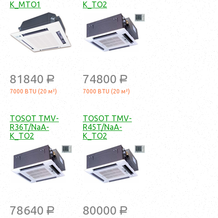
K_MTO1
K_TO2
81840
74800
a
a
7000 BTU (20 м²)
7000 BTU (20 м²)
TOSOT TMV-
TOSOT TMV-
R36T/NaA-
R45T/NaA-
K_TO2
K_TO2
78640
80000
a
a