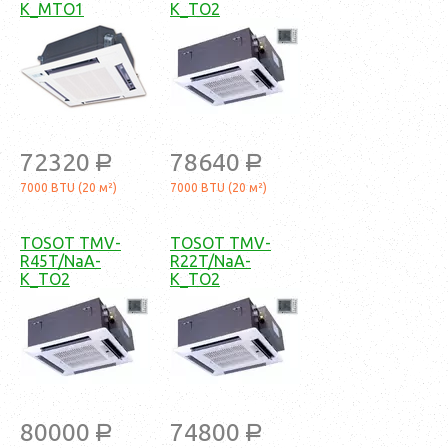
K_MTO1
K_TO2
72320
78640
a
a
7000 BTU (20 м²)
7000 BTU (20 м²)
TOSOT TMV-
TOSOT TMV-
R45T/NaA-
R22T/NaA-
K_TO2
K_TO2
80000
74800
a
a