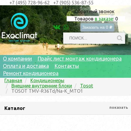
+7 (495) 728-96-62
+7 (905) 536-87-55
Обратный звонок
Товаров
в заказе
:
0
Заказать на
0
c
О компании
Прайс лист монтаж кондиционера
Оплата и доставка
Контакты
Ремонт кондиционера
Главная
Кондиционеры
Внешние внутренние блоки
Tosot
TOSOT TMV-R36Td/Na-K_MTO1
Каталог
показать