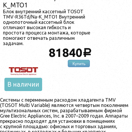
K_MTO1
Блок внутренний кассетный TOSOT
TMV-R36Td/Na-K_MTO1 Внутренний
однопоточный кассетный блок
отличают высокая гибкость и
простота процесса монтажа, которые
помогают отвечать различным
задачам.
81840
a
Купить
В наличии
Системы с переменным расходом хладагента TMV
(TOSOT Multi Variable) являются четвертым поколением
мультизональных систем, разрабатываемым фирмой
Gree Electric Appliances, Inc. в 2007–2009 годах. Аппараты
прекрасно подходят для установки в помещениях
с крупной площадью: офисных и торговых зданиях,
гостиницах, в коттеджах и больших квартирах.