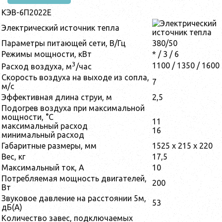
КЭВ-6П2022Е
Электрический источник тепла
Параметры питающей сети, В/Гц
380/50
Режимы мощности, кВт
* / 3 / 6
3
1100 / 1350 / 1600
Расход воздуха, м
/час
Скорость воздуха на выходе из сопла,
7
м/с
Эффективная длина струи, м
2,5
Подогрев воздуха при максимальной
мощности, °С
11
максимальный расход
16
минимальный расход
Габаритные размеры, мм
1525 x 215 x 220
Вес, кг
17,5
Максимальный ток, А
10
Потребляемая мощность двигателей,
200
Вт
Звуковое давление на расстоянии 5м,
53
дБ(А)
Количество завес, подключаемых