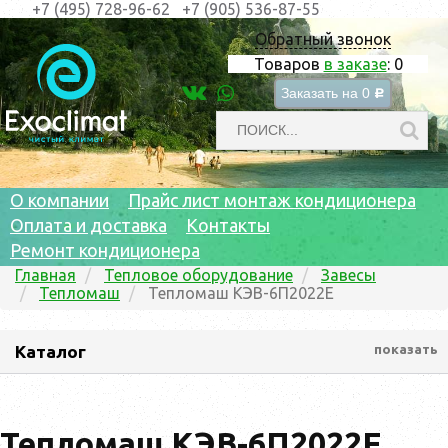
+7 (495) 728-96-62
+7 (905) 536-87-55
Обратный звонок
Товаров
в заказе
:
0
Заказать на
0
c
О компании
Прайс лист монтаж кондиционера
Оплата и доставка
Контакты
Ремонт кондиционера
Главная
Тепловое оборудование
Завесы
Тепломаш
Тепломаш КЭВ-6П2022Е
Каталог
показать
Тепломаш КЭВ-6П2022Е