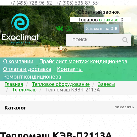
+7 (495) 728-96-62
+7 (905) 536-87-55
Обратный звонок
Товаров
в заказе
:
0
Заказать на
0
c
О компании
Прайс лист монтаж кондиционера
Оплата и доставка
Контакты
Ремонт кондиционера
Главная
Тепловое оборудование
Завесы
Тепломаш
Тепломаш КЭВ-П2113A
Каталог
показать
Тепломаш КЭВ-П2113A