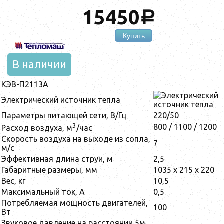
15450
a
Купить
В наличии
КЭВ-П2113А
Электрический источник тепла
Параметры питающей сети, В/Гц
220/50
3
800 / 1100 / 1200
Расход воздуха, м
/час
Скорость воздуха на выходе из сопла,
7
м/с
Эффективная длина струи, м
2,5
Габаритные размеры, мм
1035 x 215 x 220
Вес, кг
10,5
Максимальный ток, А
0,5
Потребляемая мощность двигателей,
100
Вт
Звуковое давление на расстоянии 5м,