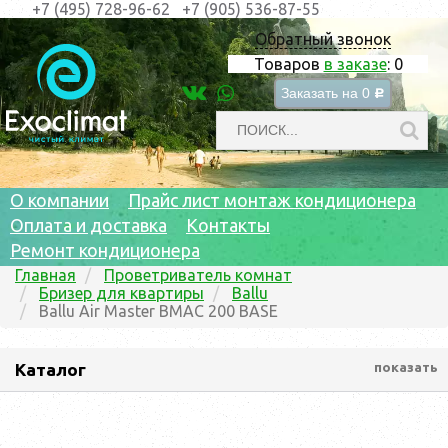
+7 (495) 728-96-62
+7 (905) 536-87-55
Обратный звонок
Товаров
в заказе
:
0
Заказать на
0
c
О компании
Прайс лист монтаж кондиционера
Оплата и доставка
Контакты
Ремонт кондиционера
Главная
Проветриватель комнат
Бризер для квартиры
Ballu
Ballu Air Master BMAC 200 BASE
Каталог
показать