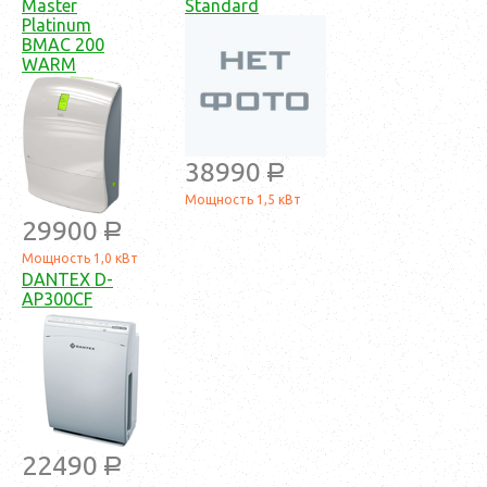
Master
Standard
Platinum
BMAC 200
WARM
38990
a
Мощность 1,5 кВт
29900
a
Мощность 1,0 кВт
DANTEX D-
AP300CF
22490
a