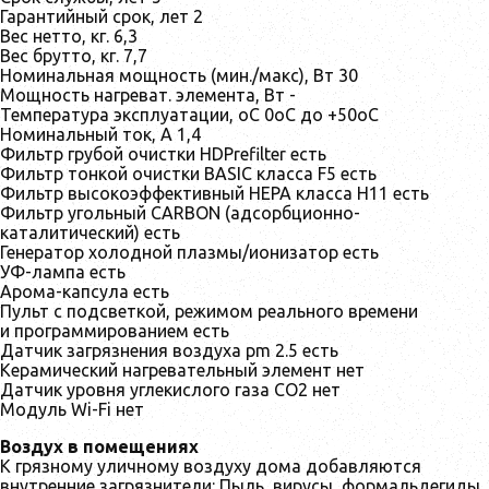
Гарантийный срок, лет 2
Вес нетто, кг. 6,3
Вес брутто, кг. 7,7
Номинальная мощность (мин./макс), Вт 30
Мощность нагреват. элемента, Вт -
Температура эксплуатации, oC 0oC до +50oC
Номинальный ток, А 1,4
Фильтр грубой очистки HDPrefilter есть
Фильтр тонкой очистки BASIC класса F5 есть
Фильтр высокоэффективный HEPA класса H11 есть
Фильтр угольный CARBON (адсорбционно-
каталитический) есть
Генератор холодной плазмы/ионизатор есть
УФ-лампа есть
Арома-капсула есть
Пульт с подсветкой, режимом реального времени
и программированием есть
Датчик загрязнения воздуха pm 2.5 есть
Керамический нагревательный элемент нет
Датчик уровня углекислого газа CO2 нет
Модуль Wi-Fi нет
Воздух в помещениях
К грязному уличному воздуху дома добавляются
внутренние загрязнители: Пыль, вирусы, формальдегиды,